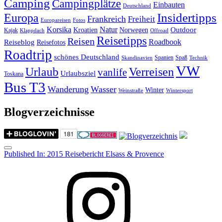
Camping
Campingplätze
Einbauten
Deutschland
Insidertipps
Europa
Frankreich
Freiheit
Europareisen
Fotos
Korsika
Natur
Outdoor
Kroatien
Norwegen
Kajak
Klappdach
Offroad
Reisetipps
Reisen
Roadbook
Reiseblog
Reisefotos
Roadtrip
schönes Deutschland
Spanien
Spaß
Skandinavien
Technik
VW
Urlaub
Verreisen
vanlife
Urlaubsziel
Toskana
Bus T3
Wanderung
Wasser
Winter
Weinstraße
Wintersport
Blogverzeichnisse
Menu
Post
Published In:
2015 Reisebericht Elsass & Provence
navigation
Instagram