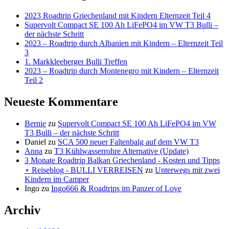
2023 Roadtrip Griechenland mit Kindern Elternzeit Teil 4
Supervolt Compact SE 100 Ah LiFePO4 im VW T3 Bulli –
der nächste Schritt
2023 – Roadtrip durch Albanien mit Kindern – Elternzeit Teil
3
1. Markkleeberger Bulli Treffen
2023 – Roadtrip durch Montenegro mit Kindern – Elternzeit
Teil 2
Neueste Kommentare
Bernie
zu
Supervolt Compact SE 100 Ah LiFePO4 im VW
T3 Bulli – der nächste Schritt
Daniel
zu
SCA 500 neuer Faltenbalg auf dem VW T3
Anna
zu
T3 Kühlwasserrohre Alternative (Update)
3 Monate Roadtrip Balkan Griechenland - Kosten und Tipps
⋆ Reiseblog - BULLI VERREISEN
zu
Unterwegs mit zwei
Kindern im Camper
Ingo
zu
Ingo666 & Roadtrips im Panzer of Love
Archiv