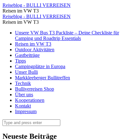
Strauß
Reiseblog - BULLI VERREISEN
Reisen im VW T3
Klaus
Strauß
Reiseblog - BULLI VERREISEN
⋆
Reisen im VW T3
Klaus
Reiseblog
Skip
Unsere VW Bus T3 Packliste – Deine Checkliste für
⋆
to
Camping und Roadtrip Essentials
-
Reiseblog
content
Reisen im VW T3
BULLI
Outdoor Aktivitäten
-
Gastbeiträge
VERREISEN
BULLI
Tipps
Campingplätze in Europa
VERREISEN
Unser Bulli
Markkleeberger Bullitreffen
Technik
Bulliverreisen Shop
Über uns
Kooperationen
Kontakt
Impressum
Search
Neueste Beiträge