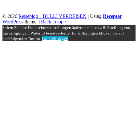
© 2026
Reiseblog – BULLI VERREISEN
|
Using
Receptar
WordPress
theme.
|
Back to top ↑
Sofern Sie Ihre Datenschutzeinstellungen ändern möchten z.B. Erteilung von
Einwilligungen, Widerruf bereits erteilter Einwilligungen klicken Sie auf
Einstellungen
nachfolgenden Button.