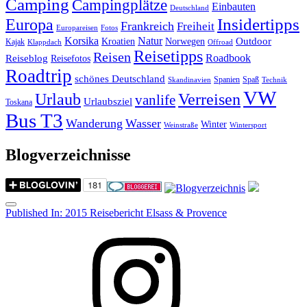
Camping
Campingplätze
Einbauten
Deutschland
Insidertipps
Europa
Frankreich
Freiheit
Europareisen
Fotos
Korsika
Natur
Outdoor
Kroatien
Norwegen
Kajak
Klappdach
Offroad
Reisetipps
Reisen
Roadbook
Reiseblog
Reisefotos
Roadtrip
schönes Deutschland
Spanien
Spaß
Skandinavien
Technik
VW
Urlaub
Verreisen
vanlife
Urlaubsziel
Toskana
Bus T3
Wanderung
Wasser
Winter
Weinstraße
Wintersport
Blogverzeichnisse
Menu
Post
Published In:
2015 Reisebericht Elsass & Provence
navigation
Instagram