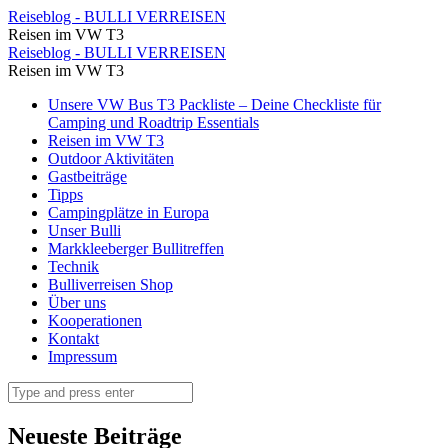
Picknick
Reiseblog - BULLI VERREISEN
Reisen im VW T3
am
Picknick
Reiseblog - BULLI VERREISEN
Fluss,
Reisen im VW T3
am
hier
Skip
Unsere VW Bus T3 Packliste – Deine Checkliste für
Fluss,
to
Camping und Roadtrip Essentials
genießen
hier
content
Reisen im VW T3
wir
Outdoor Aktivitäten
genießen
Gastbeiträge
unsere
wir
Tipps
Mittagspause
Campingplätze in Europa
unsere
Unser Bulli
⋆
Mittagspause
Markkleeberger Bullitreffen
Reiseblog
Technik
⋆
Bulliverreisen Shop
-
Reiseblog
Über uns
BULLI
Kooperationen
-
Kontakt
VERREISEN
BULLI
Impressum
VERREISEN
Search
Neueste Beiträge