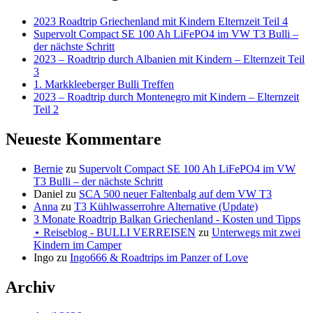
2023 Roadtrip Griechenland mit Kindern Elternzeit Teil 4
Supervolt Compact SE 100 Ah LiFePO4 im VW T3 Bulli –
der nächste Schritt
2023 – Roadtrip durch Albanien mit Kindern – Elternzeit Teil
3
1. Markkleeberger Bulli Treffen
2023 – Roadtrip durch Montenegro mit Kindern – Elternzeit
Teil 2
Neueste Kommentare
Bernie
zu
Supervolt Compact SE 100 Ah LiFePO4 im VW
T3 Bulli – der nächste Schritt
Daniel
zu
SCA 500 neuer Faltenbalg auf dem VW T3
Anna
zu
T3 Kühlwasserrohre Alternative (Update)
3 Monate Roadtrip Balkan Griechenland - Kosten und Tipps
⋆ Reiseblog - BULLI VERREISEN
zu
Unterwegs mit zwei
Kindern im Camper
Ingo
zu
Ingo666 & Roadtrips im Panzer of Love
Archiv