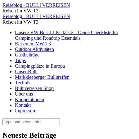
Moustiers
Reiseblog - BULLI VERREISEN
Reisen im VW T3
Sainte
Moustiers
Reiseblog - BULLI VERREISEN
Marie
Reisen im VW T3
Sainte
⋆
Skip
Unsere VW Bus T3 Packliste – Deine Checkliste für
Marie
to
Camping und Roadtrip Essentials
Reiseblog
⋆
content
Reisen im VW T3
-
Outdoor Aktivitäten
Reiseblog
Gastbeiträge
BULLI
-
Tipps
VERREISEN
Campingplätze in Europa
BULLI
Unser Bulli
VERREISEN
Markkleeberger Bullitreffen
Technik
Bulliverreisen Shop
Über uns
Kooperationen
Kontakt
Impressum
Search
Neueste Beiträge