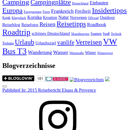
Camping
Campingplätze
Einbauten
Deutschland
Insidertipps
Europa
Frankreich
Freiheit
Europareisen
Fotos
Korsika
Natur
Outdoor
Kroatien
Norwegen
Kajak
Klappdach
Offroad
Reisetipps
Reisen
Roadbook
Reiseblog
Reisefotos
Roadtrip
schönes Deutschland
Spanien
Spaß
Skandinavien
Technik
VW
Urlaub
Verreisen
vanlife
Urlaubsziel
Toskana
Bus T3
Wanderung
Wasser
Winter
Weinstraße
Wintersport
Blogverzeichnisse
Menu
Post
Published In:
2015 Reisebericht Elsass & Provence
navigation
Instagram