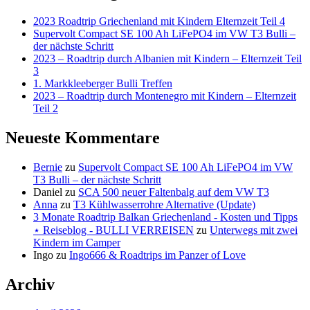
2023 Roadtrip Griechenland mit Kindern Elternzeit Teil 4
Supervolt Compact SE 100 Ah LiFePO4 im VW T3 Bulli –
der nächste Schritt
2023 – Roadtrip durch Albanien mit Kindern – Elternzeit Teil
3
1. Markkleeberger Bulli Treffen
2023 – Roadtrip durch Montenegro mit Kindern – Elternzeit
Teil 2
Neueste Kommentare
Bernie
zu
Supervolt Compact SE 100 Ah LiFePO4 im VW
T3 Bulli – der nächste Schritt
Daniel
zu
SCA 500 neuer Faltenbalg auf dem VW T3
Anna
zu
T3 Kühlwasserrohre Alternative (Update)
3 Monate Roadtrip Balkan Griechenland - Kosten und Tipps
⋆ Reiseblog - BULLI VERREISEN
zu
Unterwegs mit zwei
Kindern im Camper
Ingo
zu
Ingo666 & Roadtrips im Panzer of Love
Archiv