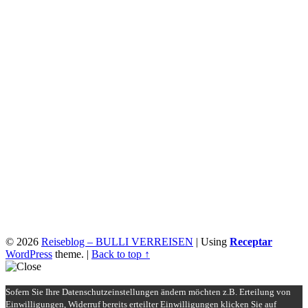
© 2026
Reiseblog – BULLI VERREISEN
|
Using
Receptar
WordPress
theme.
|
Back to top ↑
Sofern Sie Ihre Datenschutzeinstellungen ändern möchten z.B. Erteilung von
Einwilligungen, Widerruf bereits erteilter Einwilligungen klicken Sie auf