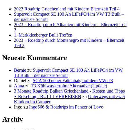
2023 Roadtrip Griechenland mit Kindern Elternzeit Teil 4
Supervolt Compact SE 100 Ah LiFePO4 im VW T3 Bulli –
der nächste Schritt
2023 – Roadtrip durch Albanien mit Kindern – Elternzeit Teil
3
1. Markkleeberger Bulli Treffen
2023 – Roadtrip durch Montenegro mit Kindern – Elternzeit
Teil 2
Neueste Kommentare
Bernie
zu
Supervolt Compact SE 100 Ah LiFePO4 im VW
T3 Bulli – der nächste Schritt
Daniel
zu
SCA 500 neuer Faltenbalg auf dem VW T3
Anna
zu
T3 Kühlwasserrohre Alternative (Update)
3 Monate Roadtrip Balkan Griechenland - Kosten und Tipps
⋆ Reiseblog - BULLI VERREISEN
zu
Unterwegs mit zwei
Kindern im Camper
Ingo
zu
Ingo666 & Roadtrips im Panzer of Love
Archiv