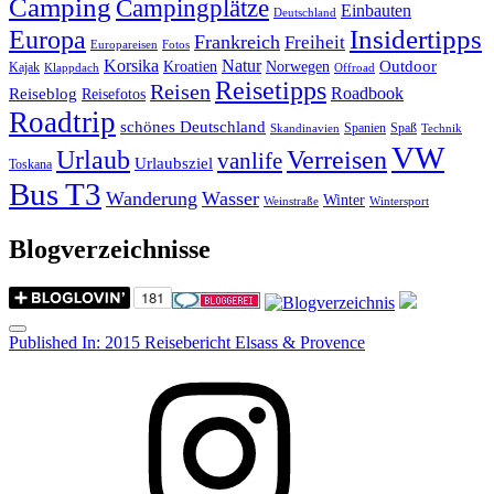
Camping
Campingplätze
Einbauten
Deutschland
Insidertipps
Europa
Frankreich
Freiheit
Europareisen
Fotos
Korsika
Natur
Outdoor
Kroatien
Norwegen
Kajak
Klappdach
Offroad
Reisetipps
Reisen
Roadbook
Reiseblog
Reisefotos
Roadtrip
schönes Deutschland
Spanien
Spaß
Skandinavien
Technik
VW
Urlaub
Verreisen
vanlife
Urlaubsziel
Toskana
Bus T3
Wanderung
Wasser
Winter
Weinstraße
Wintersport
Blogverzeichnisse
Menu
Post
Published In:
2015 Reisebericht Elsass & Provence
navigation
Instagram