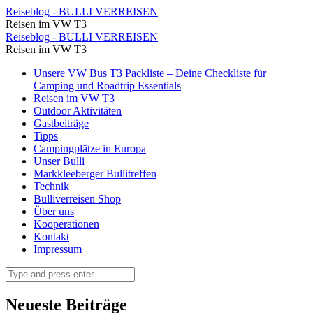
⋆
Reiseblog - BULLI VERREISEN
Reisen im VW T3
Reiseblog
⋆
Reiseblog - BULLI VERREISEN
-
Reisen im VW T3
Reiseblog
BULLI
Skip
Unsere VW Bus T3 Packliste – Deine Checkliste für
-
to
Camping und Roadtrip Essentials
VERREISEN
BULLI
content
Reisen im VW T3
Outdoor Aktivitäten
VERREISEN
Gastbeiträge
Tipps
Campingplätze in Europa
Unser Bulli
Markkleeberger Bullitreffen
Technik
Bulliverreisen Shop
Über uns
Kooperationen
Kontakt
Impressum
Search
Neueste Beiträge