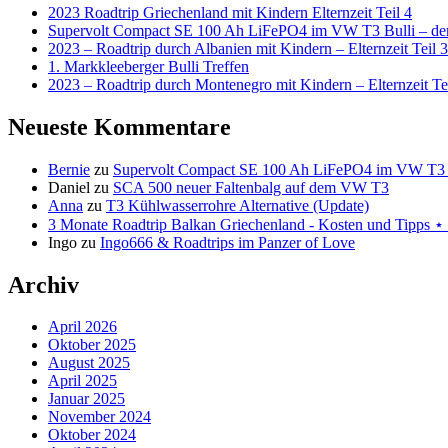
2023 Roadtrip Griechenland mit Kindern Elternzeit Teil 4
Supervolt Compact SE 100 Ah LiFePO4 im VW T3 Bulli – der 
2023 – Roadtrip durch Albanien mit Kindern – Elternzeit Teil 3
1. Markkleeberger Bulli Treffen
2023 – Roadtrip durch Montenegro mit Kindern – Elternzeit Te
Neueste Kommentare
Bernie
zu
Supervolt Compact SE 100 Ah LiFePO4 im VW T3 Bul
Daniel
zu
SCA 500 neuer Faltenbalg auf dem VW T3
Anna
zu
T3 Kühlwasserrohre Alternative (Update)
3 Monate Roadtrip Balkan Griechenland - Kosten und Tipp
Ingo
zu
Ingo666 & Roadtrips im Panzer of Love
Archiv
April 2026
Oktober 2025
August 2025
April 2025
Januar 2025
November 2024
Oktober 2024