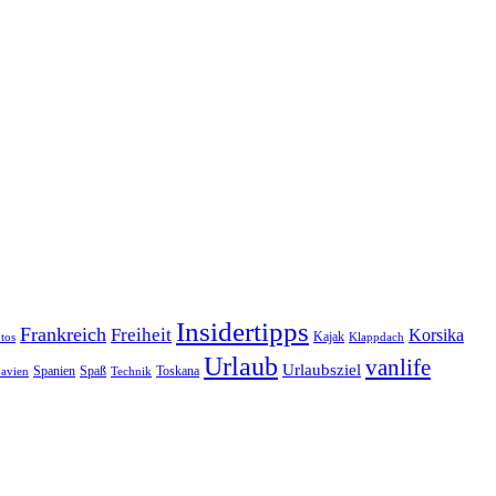
Insidertipps
Frankreich
Freiheit
Korsika
Kajak
tos
Klappdach
Urlaub
vanlife
Urlaubsziel
Spanien
Spaß
Toskana
avien
Technik