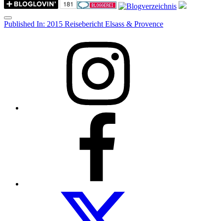
Menu
Post
Published In:
2015 Reisebericht Elsass & Provence
navigation
Instagram
Facebook
Folow
us
on
twitter