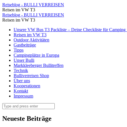
In
Reiseblog - BULLI VERREISEN
Reisen im VW T3
den
In
Reiseblog - BULLI VERREISEN
Gassen
Reisen im VW T3
den
von
Skip
Unsere VW Bus T3 Packliste – Deine Checkliste für Camping u
Gassen
to
Reisen im VW T3
Moustiers
von
content
Outdoor Aktivitäten
Sainte
Gastbeiträge
Moustiers
Tipps
Marie
Sainte
Campingplätze in Europa
⋆
Unser Bulli
Marie
Markkleeberger Bullitreffen
Reiseblog
⋆
Technik
-
Bulliverreisen Shop
Reiseblog
Über uns
BULLI
-
Kooperationen
VERREISEN
Kontakt
BULLI
Impressum
VERREISEN
Search
Neueste Beiträge