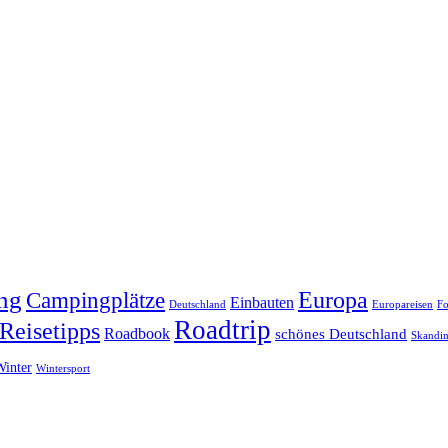
ng
Europa
Campingplätze
Einbauten
Deutschland
Europareisen
Fo
Roadtrip
Reisetipps
Roadbook
schönes Deutschland
Skandin
Winter
Wintersport