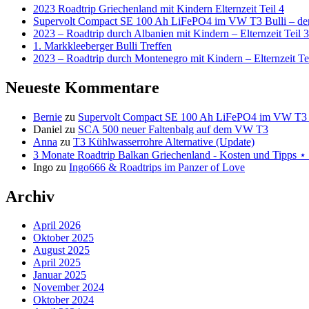
2023 Roadtrip Griechenland mit Kindern Elternzeit Teil 4
Supervolt Compact SE 100 Ah LiFePO4 im VW T3 Bulli – der 
2023 – Roadtrip durch Albanien mit Kindern – Elternzeit Teil 3
1. Markkleeberger Bulli Treffen
2023 – Roadtrip durch Montenegro mit Kindern – Elternzeit Te
Neueste Kommentare
Bernie
zu
Supervolt Compact SE 100 Ah LiFePO4 im VW T3 Bul
Daniel
zu
SCA 500 neuer Faltenbalg auf dem VW T3
Anna
zu
T3 Kühlwasserrohre Alternative (Update)
3 Monate Roadtrip Balkan Griechenland - Kosten und Tipp
Ingo
zu
Ingo666 & Roadtrips im Panzer of Love
Archiv
April 2026
Oktober 2025
August 2025
April 2025
Januar 2025
November 2024
Oktober 2024