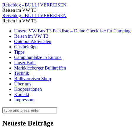
Blick
Reiseblog - BULLI VERREISEN
Reisen im VW T3
auf
Blick
Reiseblog - BULLI VERREISEN
Lyon
Reisen im VW T3
auf
⋆
Skip
Unsere VW Bus T3 Packliste – Deine Checkliste für Camping u
Lyon
to
Reisen im VW T3
Reiseblog
⋆
content
Outdoor Aktivitäten
-
Gastbeiträge
Reiseblog
Tipps
BULLI
-
Campingplätze in Europa
VERREISEN
Unser Bulli
BULLI
Markkleeberger Bullitreffen
VERREISEN
Technik
Bulliverreisen Shop
Über uns
Kooperationen
Kontakt
Impressum
Search
Neueste Beiträge