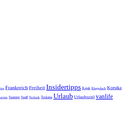
Insidertipps
Frankreich
Freiheit
Korsika
Kajak
tos
Klappdach
Urlaub
vanlife
Urlaubsziel
Spanien
Spaß
Toskana
avien
Technik