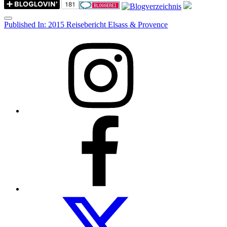
Menu
Post
Published In:
2015 Reisebericht Elsass & Provence
navigation
Instagram
Facebook
Folow
us
on
twitter