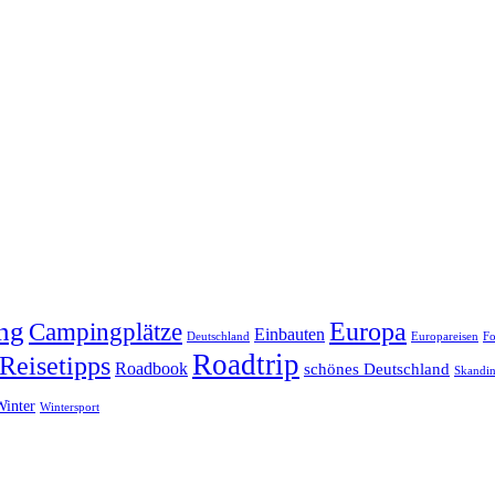
ng
Europa
Campingplätze
Einbauten
Deutschland
Europareisen
Fo
Roadtrip
Reisetipps
Roadbook
schönes Deutschland
Skandin
Winter
Wintersport