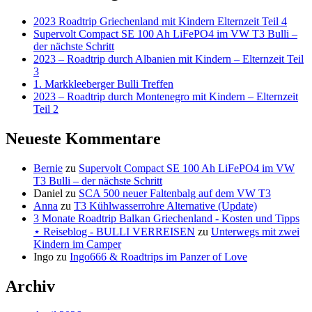
2023 Roadtrip Griechenland mit Kindern Elternzeit Teil 4
Supervolt Compact SE 100 Ah LiFePO4 im VW T3 Bulli –
der nächste Schritt
2023 – Roadtrip durch Albanien mit Kindern – Elternzeit Teil
3
1. Markkleeberger Bulli Treffen
2023 – Roadtrip durch Montenegro mit Kindern – Elternzeit
Teil 2
Neueste Kommentare
Bernie
zu
Supervolt Compact SE 100 Ah LiFePO4 im VW
T3 Bulli – der nächste Schritt
Daniel
zu
SCA 500 neuer Faltenbalg auf dem VW T3
Anna
zu
T3 Kühlwasserrohre Alternative (Update)
3 Monate Roadtrip Balkan Griechenland - Kosten und Tipps
⋆ Reiseblog - BULLI VERREISEN
zu
Unterwegs mit zwei
Kindern im Camper
Ingo
zu
Ingo666 & Roadtrips im Panzer of Love
Archiv