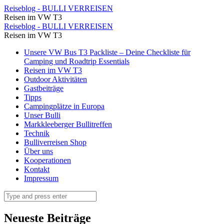
Bereit
Reiseblog - BULLI VERREISEN
Reisen im VW T3
zum
Bereit
Reiseblog - BULLI VERREISEN
Ablegen...
Reisen im VW T3
zum
⋆
Skip
Unsere VW Bus T3 Packliste – Deine Checkliste für
Ablegen...
to
Camping und Roadtrip Essentials
Reiseblog
⋆
content
Reisen im VW T3
-
Outdoor Aktivitäten
Reiseblog
Gastbeiträge
BULLI
-
Tipps
VERREISEN
Campingplätze in Europa
BULLI
Unser Bulli
VERREISEN
Markkleeberger Bullitreffen
Technik
Bulliverreisen Shop
Über uns
Kooperationen
Kontakt
Impressum
Search
Neueste Beiträge