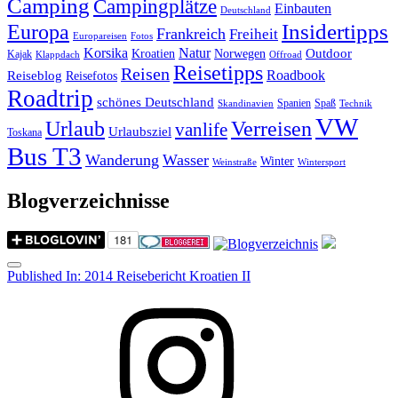
Camping
Campingplätze
Einbauten
Deutschland
Insidertipps
Europa
Frankreich
Freiheit
Europareisen
Fotos
Korsika
Natur
Outdoor
Kroatien
Norwegen
Kajak
Klappdach
Offroad
Reisetipps
Reisen
Roadbook
Reiseblog
Reisefotos
Roadtrip
schönes Deutschland
Spanien
Spaß
Skandinavien
Technik
VW
Urlaub
Verreisen
vanlife
Urlaubsziel
Toskana
Bus T3
Wanderung
Wasser
Winter
Weinstraße
Wintersport
Blogverzeichnisse
Menu
Post
Published In:
2014 Reisebericht Kroatien II
navigation
Instagram