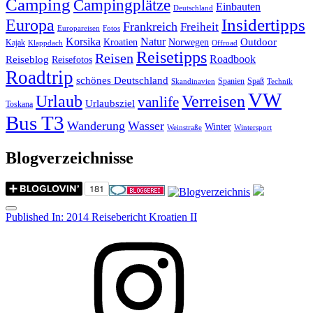
Camping
Campingplätze
Einbauten
Deutschland
Insidertipps
Europa
Frankreich
Freiheit
Europareisen
Fotos
Korsika
Natur
Outdoor
Kroatien
Norwegen
Kajak
Klappdach
Offroad
Reisetipps
Reisen
Roadbook
Reiseblog
Reisefotos
Roadtrip
schönes Deutschland
Spanien
Spaß
Skandinavien
Technik
VW
Urlaub
Verreisen
vanlife
Urlaubsziel
Toskana
Bus T3
Wanderung
Wasser
Winter
Weinstraße
Wintersport
Blogverzeichnisse
Menu
Post
Published In:
2014 Reisebericht Kroatien II
navigation
Instagram