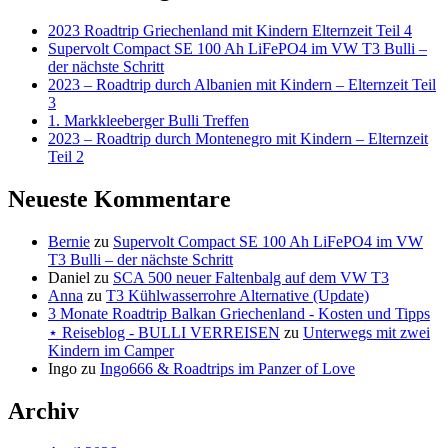
2023 Roadtrip Griechenland mit Kindern Elternzeit Teil 4
Supervolt Compact SE 100 Ah LiFePO4 im VW T3 Bulli –
der nächste Schritt
2023 – Roadtrip durch Albanien mit Kindern – Elternzeit Teil
3
1. Markkleeberger Bulli Treffen
2023 – Roadtrip durch Montenegro mit Kindern – Elternzeit
Teil 2
Neueste Kommentare
Bernie
zu
Supervolt Compact SE 100 Ah LiFePO4 im VW
T3 Bulli – der nächste Schritt
Daniel
zu
SCA 500 neuer Faltenbalg auf dem VW T3
Anna
zu
T3 Kühlwasserrohre Alternative (Update)
3 Monate Roadtrip Balkan Griechenland - Kosten und Tipps
⋆ Reiseblog - BULLI VERREISEN
zu
Unterwegs mit zwei
Kindern im Camper
Ingo
zu
Ingo666 & Roadtrips im Panzer of Love
Archiv