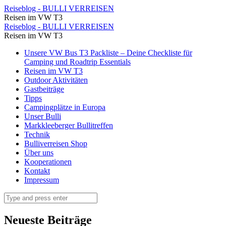
Kap
Reiseblog - BULLI VERREISEN
Reisen im VW T3
Kamenjak
Kap
Reiseblog - BULLI VERREISEN
⋆
Reisen im VW T3
Kamenjak
Reiseblog
Skip
Unsere VW Bus T3 Packliste – Deine Checkliste für
⋆
to
Camping und Roadtrip Essentials
-
Reiseblog
content
Reisen im VW T3
BULLI
Outdoor Aktivitäten
-
Gastbeiträge
VERREISEN
BULLI
Tipps
Campingplätze in Europa
VERREISEN
Unser Bulli
Markkleeberger Bullitreffen
Technik
Bulliverreisen Shop
Über uns
Kooperationen
Kontakt
Impressum
Search
Neueste Beiträge