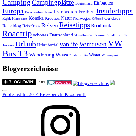
Camping
Campingplätze
Einbauten
Deutschland
Insidertipps
Europa
Frankreich
Freiheit
Europareisen
Fotos
Korsika
Natur
Outdoor
Kroatien
Norwegen
Kajak
Klappdach
Offroad
Reisetipps
Reisen
Roadbook
Reiseblog
Reisefotos
Roadtrip
schönes Deutschland
Spanien
Spaß
Skandinavien
Technik
VW
Urlaub
Verreisen
vanlife
Urlaubsziel
Toskana
Bus T3
Wanderung
Wasser
Winter
Weinstraße
Wintersport
Blogverzeichnisse
Menu
Post
Published In:
2014 Reisebericht Kroatien II
navigation
Instagram