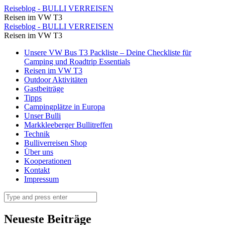
Rovinj,
Reiseblog - BULLI VERREISEN
Reisen im VW T3
Kroatien
Rovinj,
Reiseblog - BULLI VERREISEN
⋆
Reisen im VW T3
Kroatien
Reiseblog
Skip
Unsere VW Bus T3 Packliste – Deine Checkliste für
⋆
to
Camping und Roadtrip Essentials
-
Reiseblog
content
Reisen im VW T3
BULLI
Outdoor Aktivitäten
-
Gastbeiträge
VERREISEN
BULLI
Tipps
Campingplätze in Europa
VERREISEN
Unser Bulli
Markkleeberger Bullitreffen
Technik
Bulliverreisen Shop
Über uns
Kooperationen
Kontakt
Impressum
Search
Neueste Beiträge