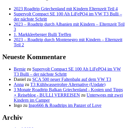
2023 Roadtrip Griechenland mit Kindern Elternzeit Teil 4
Supervolt Compact SE 100 Ah LiFePO4 im VW T3 Bulli –
der nächste Schritt
2023 – Roadtrip durch Albanien mit Kindern – Elternzeit Teil
3
1. Markkleeberger Bulli Treffen
2023 – Roadtrip durch Montenegro mit Kindern – Elternzeit
Teil 2
Neueste Kommentare
Bernie
zu
Supervolt Compact SE 100 Ah LiFePO4 im VW
T3 Bulli – der nächste Schritt
Daniel
zu
SCA 500 neuer Faltenbalg auf dem VW T3
Anna
zu
T3 Kühlwasserrohre Alternative (Update)
3 Monate Roadtrip Balkan Griechenland - Kosten und Tipps
⋆ Reiseblog - BULLI VERREISEN
zu
Unterwegs mit zwei
Kindern im Camper
Ingo
zu
Ingo666 & Roadtrips im Panzer of Love
Archiv