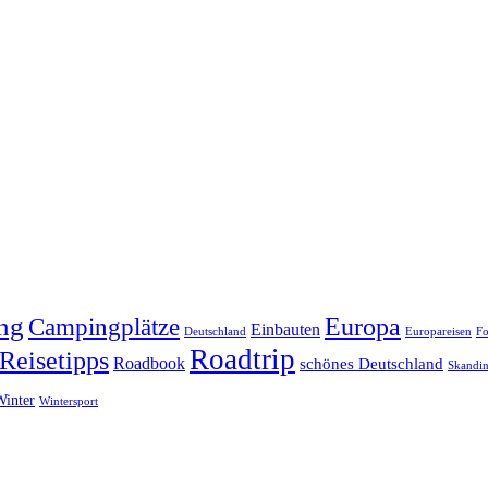
ng
Europa
Campingplätze
Einbauten
Deutschland
Europareisen
Fo
Roadtrip
Reisetipps
Roadbook
schönes Deutschland
Skandin
Winter
Wintersport