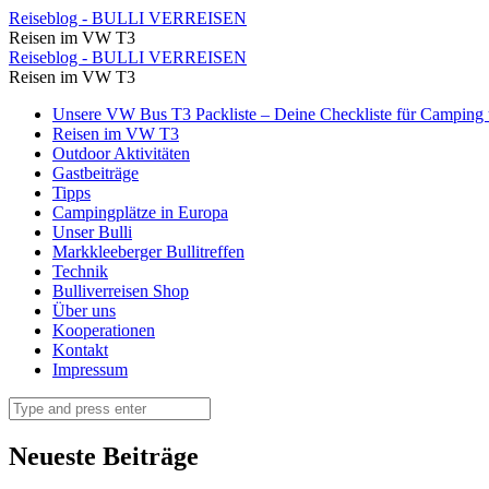
Entlang
Reiseblog - BULLI VERREISEN
Reisen im VW T3
der
Entlang
Reiseblog - BULLI VERREISEN
Grisia
Reisen im VW T3
der
⋆
Skip
Unsere VW Bus T3 Packliste – Deine Checkliste für Camping u
Grisia
to
Reisen im VW T3
Reiseblog
⋆
content
Outdoor Aktivitäten
-
Gastbeiträge
Reiseblog
Tipps
BULLI
-
Campingplätze in Europa
VERREISEN
Unser Bulli
BULLI
Markkleeberger Bullitreffen
VERREISEN
Technik
Bulliverreisen Shop
Über uns
Kooperationen
Kontakt
Impressum
Search
Neueste Beiträge