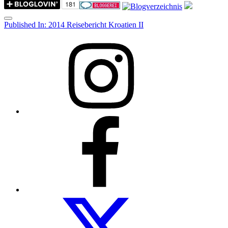
Menu
Post
Published In:
2014 Reisebericht Kroatien II
navigation
Instagram
Facebook
Folow
us
on
twitter