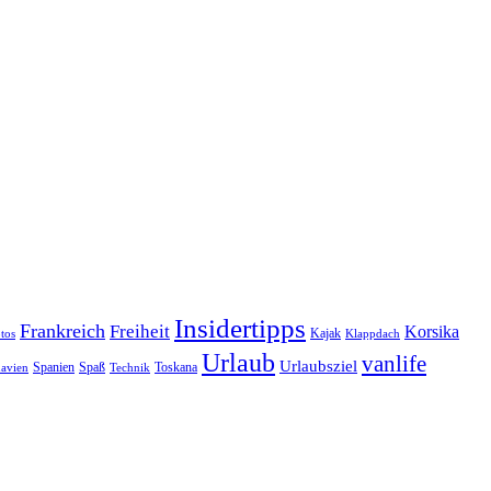
Insidertipps
Frankreich
Freiheit
Korsika
Kajak
tos
Klappdach
Urlaub
vanlife
Urlaubsziel
Spanien
Spaß
Toskana
avien
Technik