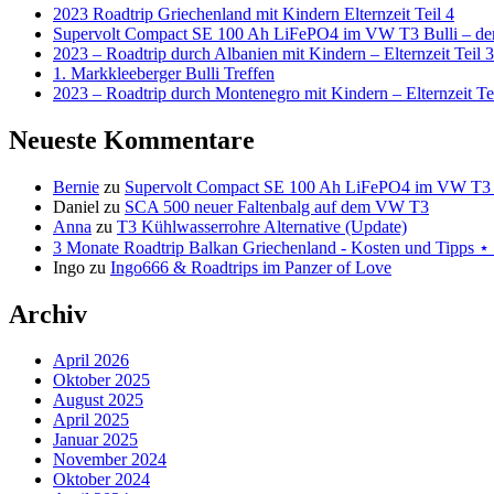
2023 Roadtrip Griechenland mit Kindern Elternzeit Teil 4
Supervolt Compact SE 100 Ah LiFePO4 im VW T3 Bulli – der 
2023 – Roadtrip durch Albanien mit Kindern – Elternzeit Teil 3
1. Markkleeberger Bulli Treffen
2023 – Roadtrip durch Montenegro mit Kindern – Elternzeit Te
Neueste Kommentare
Bernie
zu
Supervolt Compact SE 100 Ah LiFePO4 im VW T3 Bul
Daniel
zu
SCA 500 neuer Faltenbalg auf dem VW T3
Anna
zu
T3 Kühlwasserrohre Alternative (Update)
3 Monate Roadtrip Balkan Griechenland - Kosten und Tipp
Ingo
zu
Ingo666 & Roadtrips im Panzer of Love
Archiv
April 2026
Oktober 2025
August 2025
April 2025
Januar 2025
November 2024
Oktober 2024