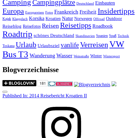
Camping
Campingplätze
Einbauten
Deutschland
Insidertipps
Europa
Frankreich
Freiheit
Europareisen
Fotos
Korsika
Natur
Outdoor
Kroatien
Norwegen
Kajak
Klappdach
Offroad
Reisetipps
Reisen
Roadbook
Reiseblog
Reisefotos
Roadtrip
schönes Deutschland
Spanien
Spaß
Skandinavien
Technik
VW
Urlaub
Verreisen
vanlife
Urlaubsziel
Toskana
Bus T3
Wanderung
Wasser
Winter
Weinstraße
Wintersport
Blogverzeichnisse
Menu
Post
Published In:
2014 Reisebericht Kroatien II
navigation
Instagram