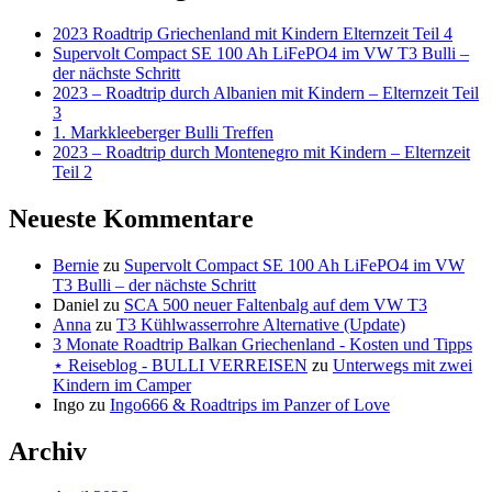
2023 Roadtrip Griechenland mit Kindern Elternzeit Teil 4
Supervolt Compact SE 100 Ah LiFePO4 im VW T3 Bulli –
der nächste Schritt
2023 – Roadtrip durch Albanien mit Kindern – Elternzeit Teil
3
1. Markkleeberger Bulli Treffen
2023 – Roadtrip durch Montenegro mit Kindern – Elternzeit
Teil 2
Neueste Kommentare
Bernie
zu
Supervolt Compact SE 100 Ah LiFePO4 im VW
T3 Bulli – der nächste Schritt
Daniel
zu
SCA 500 neuer Faltenbalg auf dem VW T3
Anna
zu
T3 Kühlwasserrohre Alternative (Update)
3 Monate Roadtrip Balkan Griechenland - Kosten und Tipps
⋆ Reiseblog - BULLI VERREISEN
zu
Unterwegs mit zwei
Kindern im Camper
Ingo
zu
Ingo666 & Roadtrips im Panzer of Love
Archiv