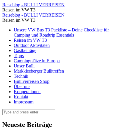
Blick
Reiseblog - BULLI VERREISEN
Reisen im VW T3
auf
Blick
Reiseblog - BULLI VERREISEN
den
Reisen im VW T3
auf
Limski
Skip
Unsere VW Bus T3 Packliste – Deine Checkliste für
den
to
Camping und Roadtrip Essentials
Fjord
Limski
content
Reisen im VW T3
⋆
Outdoor Aktivitäten
Fjord
Gastbeiträge
Reiseblog
⋆
Tipps
-
Campingplätze in Europa
Reiseblog
Unser Bulli
BULLI
-
Markkleeberger Bullitreffen
VERREISEN
Technik
BULLI
Bulliverreisen Shop
VERREISEN
Über uns
Kooperationen
Kontakt
Impressum
Search
Neueste Beiträge