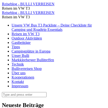
Badestelle
Reiseblog - BULLI VERREISEN
Reisen im VW T3
⋆
Badestelle
Reiseblog - BULLI VERREISEN
Reiseblog
Reisen im VW T3
⋆
-
Skip
Unsere VW Bus T3 Packliste – Deine Checkliste für
Reiseblog
to
Camping und Roadtrip Essentials
BULLI
-
content
Reisen im VW T3
VERREISEN
Outdoor Aktivitäten
BULLI
Gastbeiträge
VERREISEN
Tipps
Campingplätze in Europa
Unser Bulli
Markkleeberger Bullitreffen
Technik
Bulliverreisen Shop
Über uns
Kooperationen
Kontakt
Impressum
Search
Neueste Beiträge