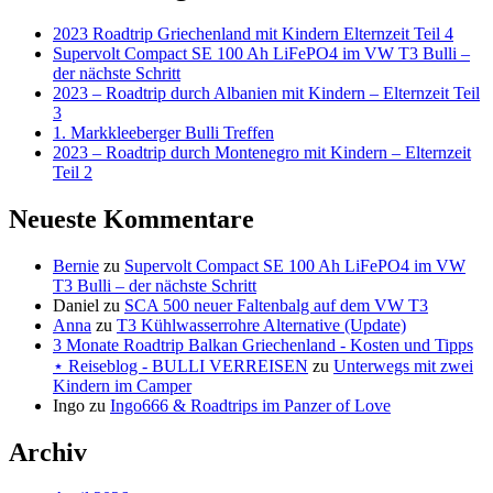
2023 Roadtrip Griechenland mit Kindern Elternzeit Teil 4
Supervolt Compact SE 100 Ah LiFePO4 im VW T3 Bulli –
der nächste Schritt
2023 – Roadtrip durch Albanien mit Kindern – Elternzeit Teil
3
1. Markkleeberger Bulli Treffen
2023 – Roadtrip durch Montenegro mit Kindern – Elternzeit
Teil 2
Neueste Kommentare
Bernie
zu
Supervolt Compact SE 100 Ah LiFePO4 im VW
T3 Bulli – der nächste Schritt
Daniel
zu
SCA 500 neuer Faltenbalg auf dem VW T3
Anna
zu
T3 Kühlwasserrohre Alternative (Update)
3 Monate Roadtrip Balkan Griechenland - Kosten und Tipps
⋆ Reiseblog - BULLI VERREISEN
zu
Unterwegs mit zwei
Kindern im Camper
Ingo
zu
Ingo666 & Roadtrips im Panzer of Love
Archiv