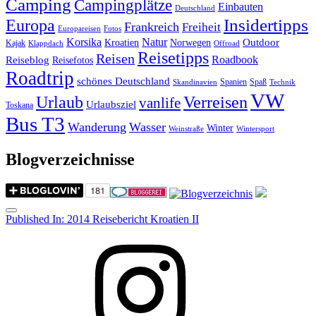
Camping
Campingplätze
Einbauten
Deutschland
Insidertipps
Europa
Frankreich
Freiheit
Europareisen
Fotos
Korsika
Natur
Outdoor
Kroatien
Norwegen
Kajak
Klappdach
Offroad
Reisetipps
Reisen
Roadbook
Reiseblog
Reisefotos
Roadtrip
schönes Deutschland
Spanien
Spaß
Skandinavien
Technik
VW
Urlaub
Verreisen
vanlife
Urlaubsziel
Toskana
Bus T3
Wanderung
Wasser
Winter
Weinstraße
Wintersport
Blogverzeichnisse
Menu
Post
Published In:
2014 Reisebericht Kroatien II
navigation
Instagram