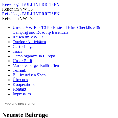
Ui
Reiseblog - BULLI VERREISEN
Reisen im VW T3
was
Ui
Reiseblog - BULLI VERREISEN
ist
Reisen im VW T3
was
denn
Skip
Unsere VW Bus T3 Packliste – Deine Checkliste für
ist
to
Camping und Roadtrip Essentials
da
denn
content
Reisen im VW T3
am
Outdoor Aktivitäten
da
Gastbeiträge
Baum
am
Tipps
⋆
Campingplätze in Europa
Baum
Unser Bulli
Reiseblog
⋆
Markkleeberger Bullitreffen
-
Technik
Reiseblog
Bulliverreisen Shop
BULLI
-
Über uns
VERREISEN
Kooperationen
BULLI
Kontakt
VERREISEN
Impressum
Search
Neueste Beiträge