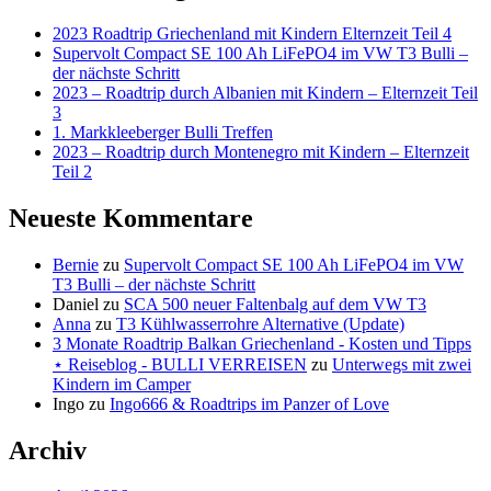
2023 Roadtrip Griechenland mit Kindern Elternzeit Teil 4
Supervolt Compact SE 100 Ah LiFePO4 im VW T3 Bulli –
der nächste Schritt
2023 – Roadtrip durch Albanien mit Kindern – Elternzeit Teil
3
1. Markkleeberger Bulli Treffen
2023 – Roadtrip durch Montenegro mit Kindern – Elternzeit
Teil 2
Neueste Kommentare
Bernie
zu
Supervolt Compact SE 100 Ah LiFePO4 im VW
T3 Bulli – der nächste Schritt
Daniel
zu
SCA 500 neuer Faltenbalg auf dem VW T3
Anna
zu
T3 Kühlwasserrohre Alternative (Update)
3 Monate Roadtrip Balkan Griechenland - Kosten und Tipps
⋆ Reiseblog - BULLI VERREISEN
zu
Unterwegs mit zwei
Kindern im Camper
Ingo
zu
Ingo666 & Roadtrips im Panzer of Love
Archiv