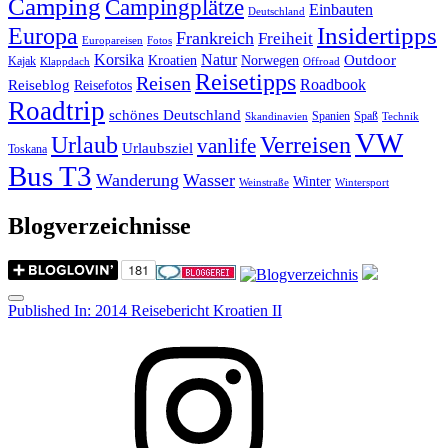
Camping
Campingplätze
Einbauten
Deutschland
Insidertipps
Europa
Frankreich
Freiheit
Europareisen
Fotos
Korsika
Natur
Outdoor
Kroatien
Norwegen
Kajak
Klappdach
Offroad
Reisetipps
Reisen
Roadbook
Reiseblog
Reisefotos
Roadtrip
schönes Deutschland
Spanien
Spaß
Skandinavien
Technik
VW
Urlaub
Verreisen
vanlife
Urlaubsziel
Toskana
Bus T3
Wanderung
Wasser
Winter
Weinstraße
Wintersport
Blogverzeichnisse
Menu
Post
Published In:
2014 Reisebericht Kroatien II
navigation
Instagram