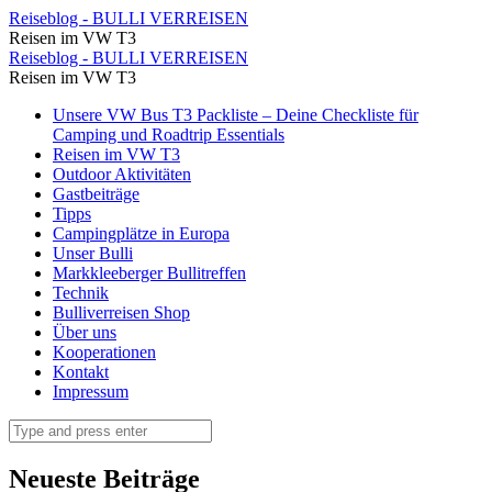
Fährenplan
Reiseblog - BULLI VERREISEN
Reisen im VW T3
von
Fährenplan
Reiseblog - BULLI VERREISEN
Venedig
Reisen im VW T3
von
⋆
Skip
Unsere VW Bus T3 Packliste – Deine Checkliste für
Venedig
to
Camping und Roadtrip Essentials
Reiseblog
⋆
content
Reisen im VW T3
-
Outdoor Aktivitäten
Reiseblog
Gastbeiträge
BULLI
-
Tipps
VERREISEN
Campingplätze in Europa
BULLI
Unser Bulli
VERREISEN
Markkleeberger Bullitreffen
Technik
Bulliverreisen Shop
Über uns
Kooperationen
Kontakt
Impressum
Search
Neueste Beiträge