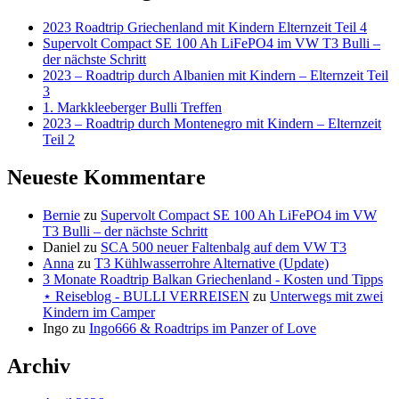
2023 Roadtrip Griechenland mit Kindern Elternzeit Teil 4
Supervolt Compact SE 100 Ah LiFePO4 im VW T3 Bulli –
der nächste Schritt
2023 – Roadtrip durch Albanien mit Kindern – Elternzeit Teil
3
1. Markkleeberger Bulli Treffen
2023 – Roadtrip durch Montenegro mit Kindern – Elternzeit
Teil 2
Neueste Kommentare
Bernie
zu
Supervolt Compact SE 100 Ah LiFePO4 im VW
T3 Bulli – der nächste Schritt
Daniel
zu
SCA 500 neuer Faltenbalg auf dem VW T3
Anna
zu
T3 Kühlwasserrohre Alternative (Update)
3 Monate Roadtrip Balkan Griechenland - Kosten und Tipps
⋆ Reiseblog - BULLI VERREISEN
zu
Unterwegs mit zwei
Kindern im Camper
Ingo
zu
Ingo666 & Roadtrips im Panzer of Love
Archiv