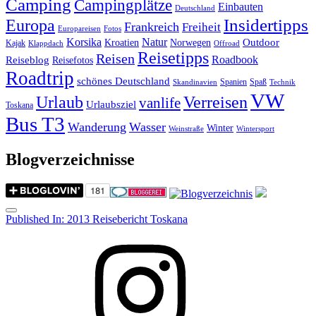
Camping
Campingplätze
Einbauten
Deutschland
Insidertipps
Europa
Frankreich
Freiheit
Europareisen
Fotos
Korsika
Natur
Outdoor
Kroatien
Norwegen
Kajak
Klappdach
Offroad
Reisetipps
Reisen
Roadbook
Reiseblog
Reisefotos
Roadtrip
schönes Deutschland
Spanien
Spaß
Skandinavien
Technik
VW
Urlaub
Verreisen
vanlife
Urlaubsziel
Toskana
Bus T3
Wanderung
Wasser
Winter
Weinstraße
Wintersport
Blogverzeichnisse
Menu
Post
Published In:
2013 Reisebericht Toskana
navigation
Instagram