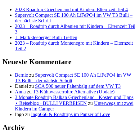
2023 Roadtrip Griechenland mit Kindern Elternzeit Teil 4
Supervolt Compact SE 100 Ah LiFePO4 im VW T3 Bulli –
der nächste Schritt
2023 – Roadtrip durch Albanien mit Kindern – Elternzeit Teil
3
1. Markkleeberger Bulli Treffen
2023 – Roadtrip durch Montenegro mit Kindern – Elternzeit
Teil 2
Neueste Kommentare
Bernie
zu
Supervolt Compact SE 100 Ah LiFePO4 im VW
T3 Bulli – der nächste Schritt
Daniel
zu
SCA 500 neuer Faltenbalg auf dem VW T3
Anna
zu
T3 Kühlwasserrohre Alternative (Update)
3 Monate Roadtrip Balkan Griechenland - Kosten und Tipps
⋆ Reiseblog - BULLI VERREISEN
zu
Unterwegs mit zwei
Kindern im Camper
Ingo
zu
Ingo666 & Roadtrips im Panzer of Love
Archiv