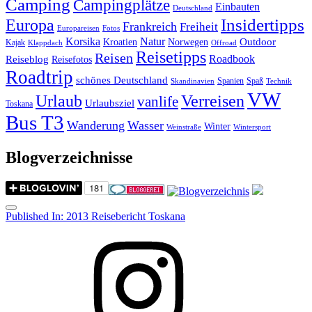
Camping
Campingplätze
Einbauten
Deutschland
Insidertipps
Europa
Frankreich
Freiheit
Europareisen
Fotos
Korsika
Natur
Outdoor
Kroatien
Norwegen
Kajak
Klappdach
Offroad
Reisetipps
Reisen
Roadbook
Reiseblog
Reisefotos
Roadtrip
schönes Deutschland
Spanien
Spaß
Skandinavien
Technik
VW
Urlaub
Verreisen
vanlife
Urlaubsziel
Toskana
Bus T3
Wanderung
Wasser
Winter
Weinstraße
Wintersport
Blogverzeichnisse
Menu
Post
Published In:
2013 Reisebericht Toskana
navigation
Instagram