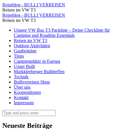
Markusplatz
Reiseblog - BULLI VERREISEN
Reisen im VW T3
⋆
Markusplatz
Reiseblog - BULLI VERREISEN
Reiseblog
Reisen im VW T3
⋆
-
Skip
Unsere VW Bus T3 Packliste – Deine Checkliste für
Reiseblog
to
Camping und Roadtrip Essentials
BULLI
-
content
Reisen im VW T3
VERREISEN
Outdoor Aktivitäten
BULLI
Gastbeiträge
VERREISEN
Tipps
Campingplätze in Europa
Unser Bulli
Markkleeberger Bullitreffen
Technik
Bulliverreisen Shop
Über uns
Kooperationen
Kontakt
Impressum
Search
Neueste Beiträge