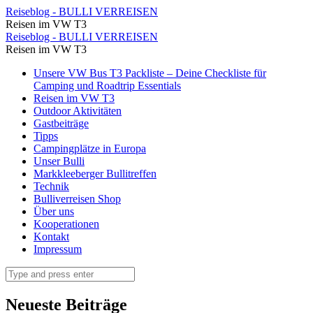
Wir
Reiseblog - BULLI VERREISEN
Reisen im VW T3
⋆
Wir
Reiseblog - BULLI VERREISEN
Reiseblog
Reisen im VW T3
⋆
-
Skip
Unsere VW Bus T3 Packliste – Deine Checkliste für
Reiseblog
to
Camping und Roadtrip Essentials
BULLI
-
content
Reisen im VW T3
VERREISEN
Outdoor Aktivitäten
BULLI
Gastbeiträge
VERREISEN
Tipps
Campingplätze in Europa
Unser Bulli
Markkleeberger Bullitreffen
Technik
Bulliverreisen Shop
Über uns
Kooperationen
Kontakt
Impressum
Search
Neueste Beiträge