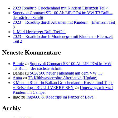
2023 Roadtrip Griechenland mit Kindern Elternzeit Teil 4
Supervolt Compact SE 100 Ah LiFePO4 im VW T3 Bulli –
der nächste Schritt
2023 – Roadtrip durch Albanien mit Kindern – Elternzeit Teil
3
1. Markkleeberger Bulli Treffen
2023 – Roadtrip durch Montenegro mit Kindern – Elternzeit
Teil 2
Neueste Kommentare
Bernie
zu
Supervolt Compact SE 100 Ah LiFePO4 im VW
T3 Bulli – der nächste Schritt
Daniel
zu
SCA 500 neuer Faltenbalg auf dem VW T3
Anna
zu
T3 Kühlwasserrohre Alternative (Update)
3 Monate Roadtrip Balkan Griechenland - Kosten und Tipps
⋆ Reiseblog - BULLI VERREISEN
zu
Unterwegs mit zwei
Kindern im Camper
Ingo
zu
Ingo666 & Roadtrips im Panzer of Love
Archiv