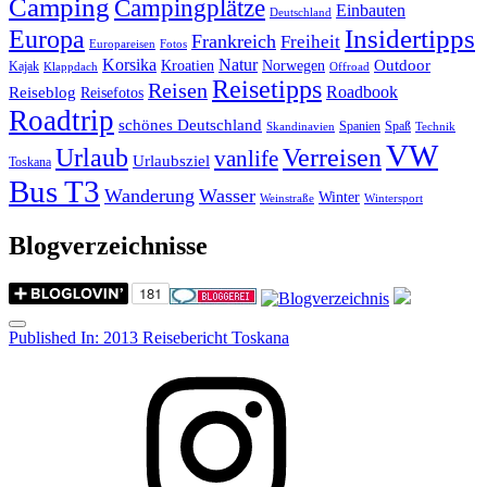
Camping
Campingplätze
Einbauten
Deutschland
Insidertipps
Europa
Frankreich
Freiheit
Europareisen
Fotos
Korsika
Natur
Outdoor
Kroatien
Norwegen
Kajak
Klappdach
Offroad
Reisetipps
Reisen
Roadbook
Reiseblog
Reisefotos
Roadtrip
schönes Deutschland
Spanien
Spaß
Skandinavien
Technik
VW
Urlaub
Verreisen
vanlife
Urlaubsziel
Toskana
Bus T3
Wanderung
Wasser
Winter
Weinstraße
Wintersport
Blogverzeichnisse
Menu
Post
Published In:
2013 Reisebericht Toskana
navigation
Instagram