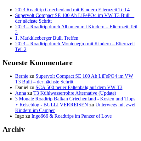
2023 Roadtrip Griechenland mit Kindern Elternzeit Teil 4
Supervolt Compact SE 100 Ah LiFePO4 im VW T3 Bulli –
der nächste Schritt
2023 – Roadtrip durch Albanien mit Kindern – Elternzeit Teil
3
1. Markkleeberger Bulli Treffen
2023 – Roadtrip durch Montenegro mit Kindern – Elternzeit
Teil 2
Neueste Kommentare
Bernie
zu
Supervolt Compact SE 100 Ah LiFePO4 im VW
T3 Bulli – der nächste Schritt
Daniel
zu
SCA 500 neuer Faltenbalg auf dem VW T3
Anna
zu
T3 Kühlwasserrohre Alternative (Update)
3 Monate Roadtrip Balkan Griechenland - Kosten und Tipps
⋆ Reiseblog - BULLI VERREISEN
zu
Unterwegs mit zwei
Kindern im Camper
Ingo
zu
Ingo666 & Roadtrips im Panzer of Love
Archiv