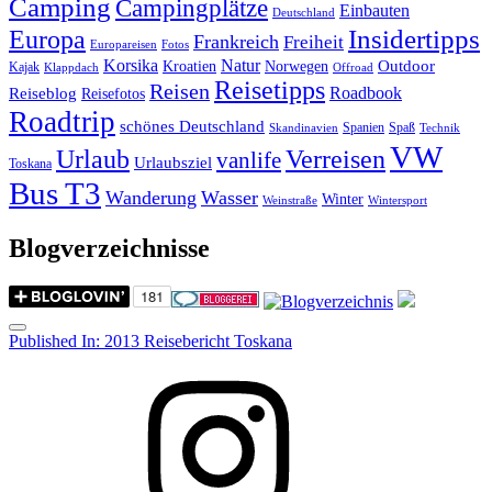
Camping
Campingplätze
Einbauten
Deutschland
Insidertipps
Europa
Frankreich
Freiheit
Europareisen
Fotos
Korsika
Natur
Outdoor
Kroatien
Norwegen
Kajak
Klappdach
Offroad
Reisetipps
Reisen
Roadbook
Reiseblog
Reisefotos
Roadtrip
schönes Deutschland
Spanien
Spaß
Skandinavien
Technik
VW
Urlaub
Verreisen
vanlife
Urlaubsziel
Toskana
Bus T3
Wanderung
Wasser
Winter
Weinstraße
Wintersport
Blogverzeichnisse
Menu
Post
Published In:
2013 Reisebericht Toskana
navigation
Instagram