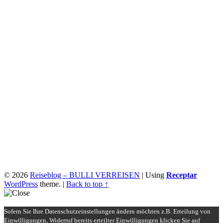
© 2026
Reiseblog – BULLI VERREISEN
|
Using
Receptar
WordPress
theme.
|
Back to top ↑
Sofern Sie Ihre Datenschutzeinstellungen ändern möchten z.B. Erteilung von
Einwilligungen, Widerruf bereits erteilter Einwilligungen klicken Sie auf