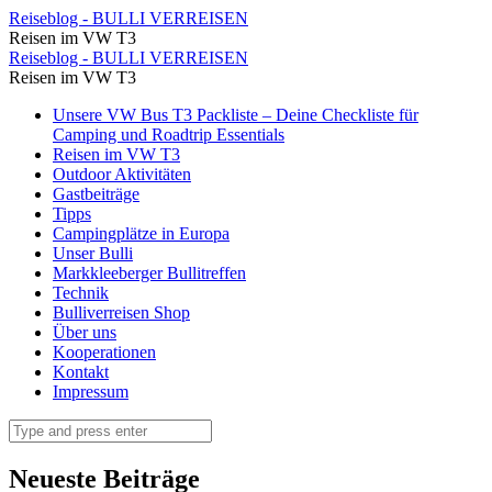
⋆
Reiseblog - BULLI VERREISEN
Reisen im VW T3
Reiseblog
⋆
Reiseblog - BULLI VERREISEN
-
Reisen im VW T3
Reiseblog
BULLI
Skip
Unsere VW Bus T3 Packliste – Deine Checkliste für
-
to
Camping und Roadtrip Essentials
VERREISEN
BULLI
content
Reisen im VW T3
Outdoor Aktivitäten
VERREISEN
Gastbeiträge
Tipps
Campingplätze in Europa
Unser Bulli
Markkleeberger Bullitreffen
Technik
Bulliverreisen Shop
Über uns
Kooperationen
Kontakt
Impressum
Search
Neueste Beiträge