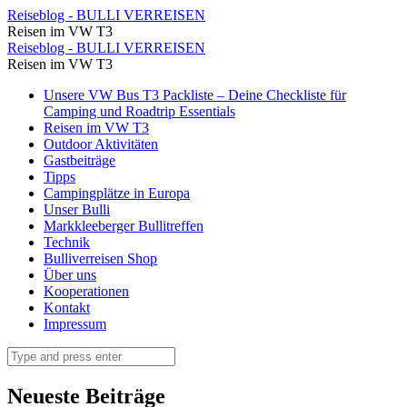
⋆
Reiseblog - BULLI VERREISEN
Reisen im VW T3
Reiseblog
⋆
Reiseblog - BULLI VERREISEN
-
Reisen im VW T3
Reiseblog
BULLI
Skip
Unsere VW Bus T3 Packliste – Deine Checkliste für
-
to
Camping und Roadtrip Essentials
VERREISEN
BULLI
content
Reisen im VW T3
Outdoor Aktivitäten
VERREISEN
Gastbeiträge
Tipps
Campingplätze in Europa
Unser Bulli
Markkleeberger Bullitreffen
Technik
Bulliverreisen Shop
Über uns
Kooperationen
Kontakt
Impressum
Search
Neueste Beiträge