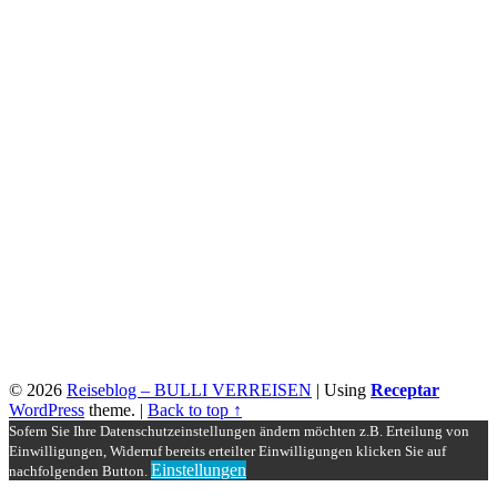
© 2026
Reiseblog – BULLI VERREISEN
|
Using
Receptar
WordPress
theme.
|
Back to top ↑
Sofern Sie Ihre Datenschutzeinstellungen ändern möchten z.B. Erteilung von
Einwilligungen, Widerruf bereits erteilter Einwilligungen klicken Sie auf
Einstellungen
nachfolgenden Button.