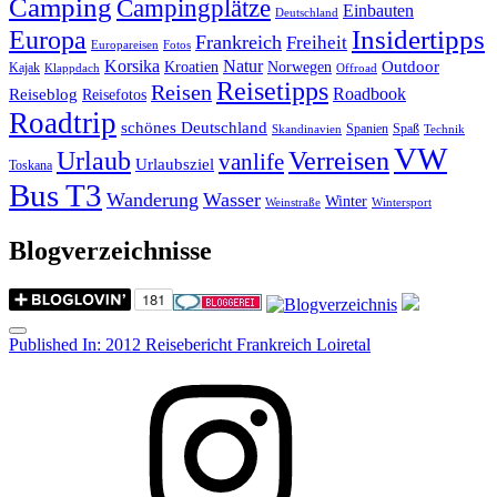
Camping
Campingplätze
Einbauten
Deutschland
Insidertipps
Europa
Frankreich
Freiheit
Europareisen
Fotos
Korsika
Natur
Outdoor
Kroatien
Norwegen
Kajak
Klappdach
Offroad
Reisetipps
Reisen
Roadbook
Reiseblog
Reisefotos
Roadtrip
schönes Deutschland
Spanien
Spaß
Skandinavien
Technik
VW
Urlaub
Verreisen
vanlife
Urlaubsziel
Toskana
Bus T3
Wanderung
Wasser
Winter
Weinstraße
Wintersport
Blogverzeichnisse
Menu
Post
Published In:
2012 Reisebericht Frankreich Loiretal
navigation
Instagram