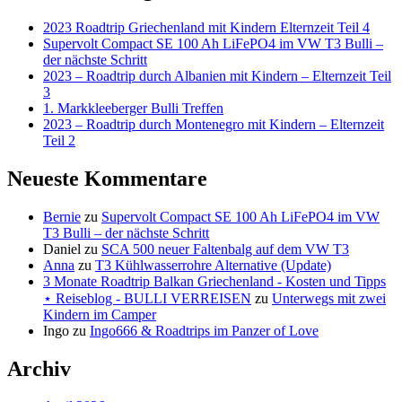
2023 Roadtrip Griechenland mit Kindern Elternzeit Teil 4
Supervolt Compact SE 100 Ah LiFePO4 im VW T3 Bulli –
der nächste Schritt
2023 – Roadtrip durch Albanien mit Kindern – Elternzeit Teil
3
1. Markkleeberger Bulli Treffen
2023 – Roadtrip durch Montenegro mit Kindern – Elternzeit
Teil 2
Neueste Kommentare
Bernie
zu
Supervolt Compact SE 100 Ah LiFePO4 im VW
T3 Bulli – der nächste Schritt
Daniel
zu
SCA 500 neuer Faltenbalg auf dem VW T3
Anna
zu
T3 Kühlwasserrohre Alternative (Update)
3 Monate Roadtrip Balkan Griechenland - Kosten und Tipps
⋆ Reiseblog - BULLI VERREISEN
zu
Unterwegs mit zwei
Kindern im Camper
Ingo
zu
Ingo666 & Roadtrips im Panzer of Love
Archiv