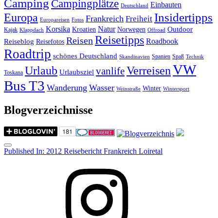
Camping
Campingplätze
Einbauten
Deutschland
Insidertipps
Europa
Frankreich
Freiheit
Europareisen
Fotos
Korsika
Natur
Outdoor
Kroatien
Norwegen
Kajak
Klappdach
Offroad
Reisetipps
Reisen
Roadbook
Reiseblog
Reisefotos
Roadtrip
schönes Deutschland
Spanien
Spaß
Skandinavien
Technik
VW
Urlaub
Verreisen
vanlife
Urlaubsziel
Toskana
Bus T3
Wanderung
Wasser
Winter
Weinstraße
Wintersport
Blogverzeichnisse
Menu
Post
Published In:
2012 Reisebericht Frankreich Loiretal
navigation
Instagram