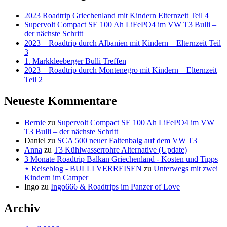
2023 Roadtrip Griechenland mit Kindern Elternzeit Teil 4
Supervolt Compact SE 100 Ah LiFePO4 im VW T3 Bulli –
der nächste Schritt
2023 – Roadtrip durch Albanien mit Kindern – Elternzeit Teil
3
1. Markkleeberger Bulli Treffen
2023 – Roadtrip durch Montenegro mit Kindern – Elternzeit
Teil 2
Neueste Kommentare
Bernie
zu
Supervolt Compact SE 100 Ah LiFePO4 im VW
T3 Bulli – der nächste Schritt
Daniel
zu
SCA 500 neuer Faltenbalg auf dem VW T3
Anna
zu
T3 Kühlwasserrohre Alternative (Update)
3 Monate Roadtrip Balkan Griechenland - Kosten und Tipps
⋆ Reiseblog - BULLI VERREISEN
zu
Unterwegs mit zwei
Kindern im Camper
Ingo
zu
Ingo666 & Roadtrips im Panzer of Love
Archiv