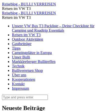
⋆
Reiseblog - BULLI VERREISEN
Reisen im VW T3
Reiseblog
⋆
Reiseblog - BULLI VERREISEN
-
Reisen im VW T3
Reiseblog
BULLI
Skip
Unsere VW Bus T3 Packliste – Deine Checkliste für
-
to
Camping und Roadtrip Essentials
VERREISEN
BULLI
content
Reisen im VW T3
Outdoor Aktivitäten
VERREISEN
Gastbeiträge
Tipps
Campingplätze in Europa
Unser Bulli
Markkleeberger Bullitreffen
Technik
Bulliverreisen Shop
Über uns
Kooperationen
Kontakt
Impressum
Search
Neueste Beiträge