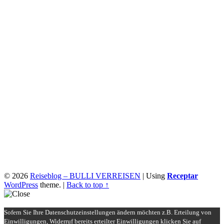
© 2026
Reiseblog – BULLI VERREISEN
|
Using
Receptar
WordPress
theme.
|
Back to top ↑
Sofern Sie Ihre Datenschutzeinstellungen ändern möchten z.B. Erteilung von
Einwilligungen, Widerruf bereits erteilter Einwilligungen klicken Sie auf