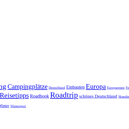
ng
Europa
Campingplätze
Einbauten
Deutschland
Europareisen
Fo
Roadtrip
Reisetipps
Roadbook
schönes Deutschland
Skandin
Winter
Wintersport