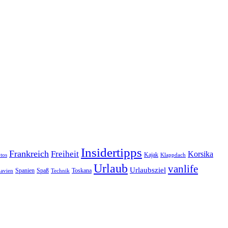
Insidertipps
Frankreich
Freiheit
Korsika
Kajak
tos
Klappdach
Urlaub
vanlife
Urlaubsziel
Spanien
Spaß
Toskana
avien
Technik