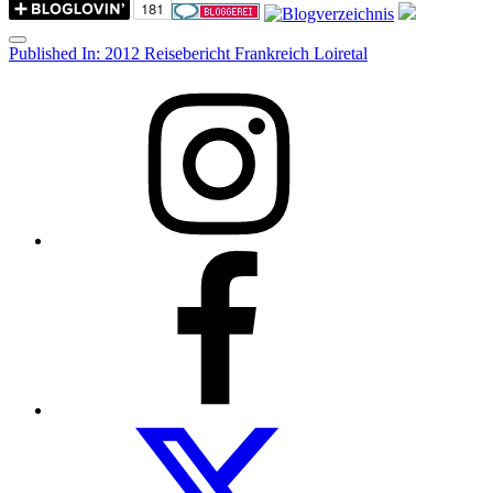
Menu
Post
Published In:
2012 Reisebericht Frankreich Loiretal
navigation
Instagram
Facebook
Folow
us
on
twitter