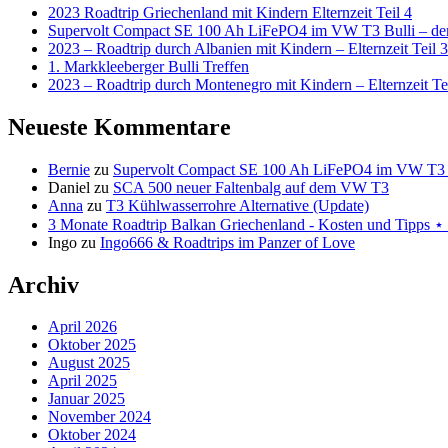
2023 Roadtrip Griechenland mit Kindern Elternzeit Teil 4
Supervolt Compact SE 100 Ah LiFePO4 im VW T3 Bulli – der 
2023 – Roadtrip durch Albanien mit Kindern – Elternzeit Teil 3
1. Markkleeberger Bulli Treffen
2023 – Roadtrip durch Montenegro mit Kindern – Elternzeit Te
Neueste Kommentare
Bernie
zu
Supervolt Compact SE 100 Ah LiFePO4 im VW T3 Bul
Daniel
zu
SCA 500 neuer Faltenbalg auf dem VW T3
Anna
zu
T3 Kühlwasserrohre Alternative (Update)
3 Monate Roadtrip Balkan Griechenland - Kosten und Tipp
Ingo
zu
Ingo666 & Roadtrips im Panzer of Love
Archiv
April 2026
Oktober 2025
August 2025
April 2025
Januar 2025
November 2024
Oktober 2024