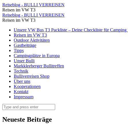
Weintraubenpause
Reiseblog - BULLI VERREISEN
Reisen im VW T3
⋆
Weintraubenpause
Reiseblog - BULLI VERREISEN
Reiseblog
Reisen im VW T3
⋆
-
Skip
Unsere VW Bus T3 Packliste – Deine Checkliste für Camping u
Reiseblog
to
Reisen im VW T3
BULLI
-
content
Outdoor Aktivitäten
VERREISEN
Gastbeiträge
BULLI
Tipps
VERREISEN
Campingplätze in Europa
Unser Bulli
Markkleeberger Bullitreffen
Technik
Bulliverreisen Shop
Über uns
Kooperationen
Kontakt
Impressum
Search
Neueste Beiträge