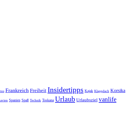
Insidertipps
Frankreich
Freiheit
Korsika
Kajak
tos
Klappdach
Urlaub
vanlife
Urlaubsziel
Spanien
Spaß
Toskana
avien
Technik