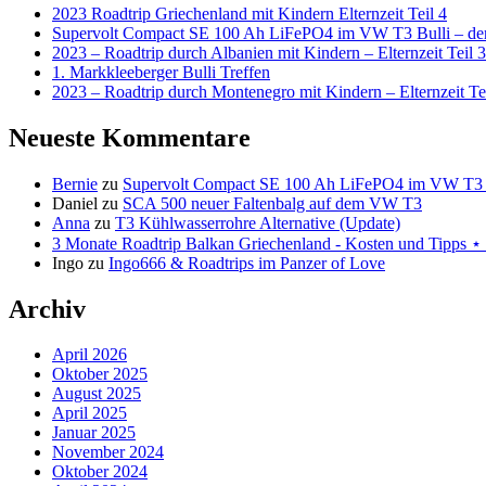
2023 Roadtrip Griechenland mit Kindern Elternzeit Teil 4
Supervolt Compact SE 100 Ah LiFePO4 im VW T3 Bulli – der 
2023 – Roadtrip durch Albanien mit Kindern – Elternzeit Teil 3
1. Markkleeberger Bulli Treffen
2023 – Roadtrip durch Montenegro mit Kindern – Elternzeit Te
Neueste Kommentare
Bernie
zu
Supervolt Compact SE 100 Ah LiFePO4 im VW T3 Bul
Daniel
zu
SCA 500 neuer Faltenbalg auf dem VW T3
Anna
zu
T3 Kühlwasserrohre Alternative (Update)
3 Monate Roadtrip Balkan Griechenland - Kosten und Tipp
Ingo
zu
Ingo666 & Roadtrips im Panzer of Love
Archiv
April 2026
Oktober 2025
August 2025
April 2025
Januar 2025
November 2024
Oktober 2024