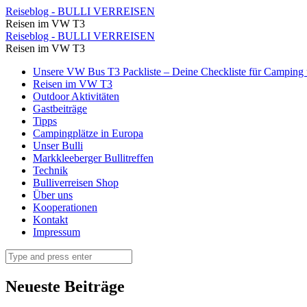
Tag
Reiseblog - BULLI VERREISEN
Reisen im VW T3
14
Tag
Reiseblog - BULLI VERREISEN
(1)
Reisen im VW T3
14
⋆
Skip
Unsere VW Bus T3 Packliste – Deine Checkliste für Camping u
(1)
to
Reisen im VW T3
Reiseblog
⋆
content
Outdoor Aktivitäten
-
Gastbeiträge
Reiseblog
Tipps
BULLI
-
Campingplätze in Europa
VERREISEN
Unser Bulli
BULLI
Markkleeberger Bullitreffen
VERREISEN
Technik
Bulliverreisen Shop
Über uns
Kooperationen
Kontakt
Impressum
Search
Neueste Beiträge