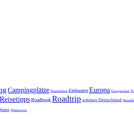
ng
Europa
Campingplätze
Einbauten
Deutschland
Europareisen
Fo
Roadtrip
Reisetipps
Roadbook
schönes Deutschland
Skandin
Winter
Wintersport