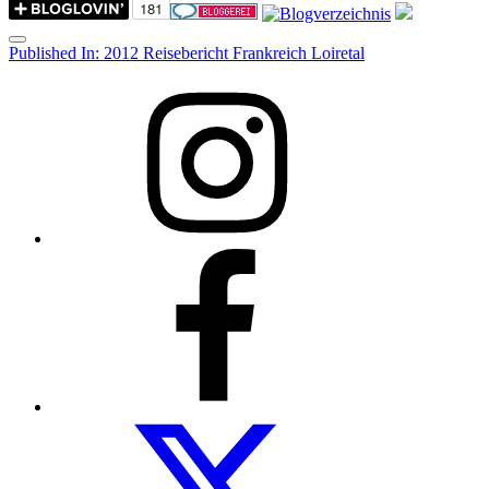
Menu
Post
Published In:
2012 Reisebericht Frankreich Loiretal
navigation
Instagram
Facebook
Folow
us
on
twitter