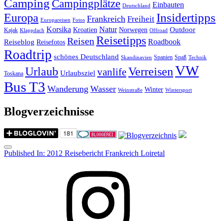
Camping
Campingplätze
Einbauten
Deutschland
Insidertipps
Europa
Frankreich
Freiheit
Europareisen
Fotos
Korsika
Natur
Outdoor
Kroatien
Norwegen
Kajak
Klappdach
Offroad
Reisetipps
Reisen
Roadbook
Reiseblog
Reisefotos
Roadtrip
schönes Deutschland
Spanien
Spaß
Skandinavien
Technik
VW
Urlaub
Verreisen
vanlife
Urlaubsziel
Toskana
Bus T3
Wanderung
Wasser
Winter
Weinstraße
Wintersport
Blogverzeichnisse
Menu
Post
Published In:
2012 Reisebericht Frankreich Loiretal
navigation
Instagram