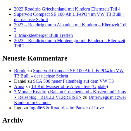
2023 Roadtrip Griechenland mit Kindern Elternzeit Teil 4
Supervolt Compact SE 100 Ah LiFePO4 im VW T3 Bulli –
der nächste Schritt
2023 – Roadtrip durch Albanien mit Kindern – Elternzeit Teil
3
1. Markkleeberger Bulli Treffen
2023 – Roadtrip durch Montenegro mit Kindern – Elternzeit
Teil 2
Neueste Kommentare
Bernie
zu
Supervolt Compact SE 100 Ah LiFePO4 im VW
T3 Bulli – der nächste Schritt
Daniel
zu
SCA 500 neuer Faltenbalg auf dem VW T3
Anna
zu
T3 Kühlwasserrohre Alternative (Update)
3 Monate Roadtrip Balkan Griechenland - Kosten und Tipps
⋆ Reiseblog - BULLI VERREISEN
zu
Unterwegs mit zwei
Kindern im Camper
Ingo
zu
Ingo666 & Roadtrips im Panzer of Love
Archiv