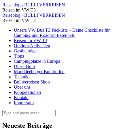
Biarritz
Reiseblog - BULLI VERREISEN
Reisen im VW T3
⋆
Biarritz
Reiseblog - BULLI VERREISEN
Reiseblog
Reisen im VW T3
⋆
-
Skip
Unsere VW Bus T3 Packliste – Deine Checkliste für
Reiseblog
to
Camping und Roadtrip Essentials
BULLI
-
content
Reisen im VW T3
VERREISEN
Outdoor Aktivitäten
BULLI
Gastbeiträge
VERREISEN
Tipps
Campingplätze in Europa
Unser Bulli
Markkleeberger Bullitreffen
Technik
Bulliverreisen Shop
Über uns
Kooperationen
Kontakt
Impressum
Search
Neueste Beiträge