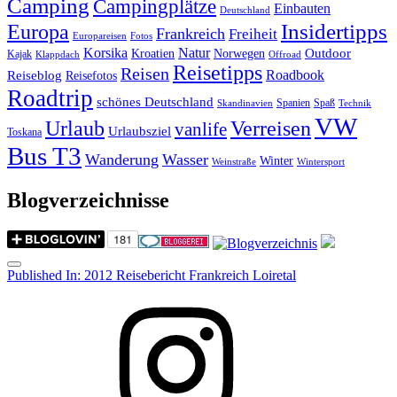
Camping
Campingplätze
Einbauten
Deutschland
Insidertipps
Europa
Frankreich
Freiheit
Europareisen
Fotos
Korsika
Natur
Outdoor
Kroatien
Norwegen
Kajak
Klappdach
Offroad
Reisetipps
Reisen
Roadbook
Reiseblog
Reisefotos
Roadtrip
schönes Deutschland
Spanien
Spaß
Skandinavien
Technik
VW
Urlaub
Verreisen
vanlife
Urlaubsziel
Toskana
Bus T3
Wanderung
Wasser
Winter
Weinstraße
Wintersport
Blogverzeichnisse
Menu
Post
Published In:
2012 Reisebericht Frankreich Loiretal
navigation
Instagram