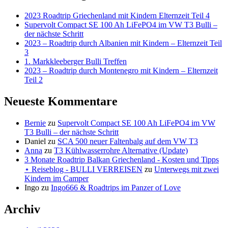
2023 Roadtrip Griechenland mit Kindern Elternzeit Teil 4
Supervolt Compact SE 100 Ah LiFePO4 im VW T3 Bulli –
der nächste Schritt
2023 – Roadtrip durch Albanien mit Kindern – Elternzeit Teil
3
1. Markkleeberger Bulli Treffen
2023 – Roadtrip durch Montenegro mit Kindern – Elternzeit
Teil 2
Neueste Kommentare
Bernie
zu
Supervolt Compact SE 100 Ah LiFePO4 im VW
T3 Bulli – der nächste Schritt
Daniel
zu
SCA 500 neuer Faltenbalg auf dem VW T3
Anna
zu
T3 Kühlwasserrohre Alternative (Update)
3 Monate Roadtrip Balkan Griechenland - Kosten und Tipps
⋆ Reiseblog - BULLI VERREISEN
zu
Unterwegs mit zwei
Kindern im Camper
Ingo
zu
Ingo666 & Roadtrips im Panzer of Love
Archiv