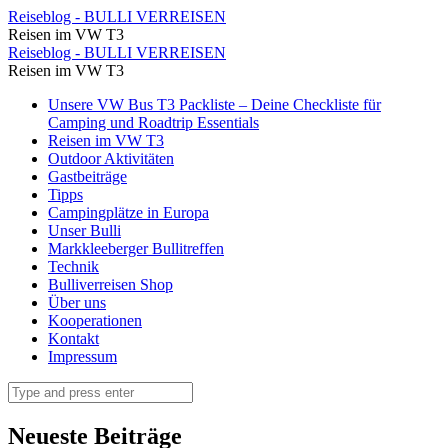
...ohne
Reiseblog - BULLI VERREISEN
Reisen im VW T3
Worte...
...ohne
Reiseblog - BULLI VERREISEN
⋆
Reisen im VW T3
Worte...
Reiseblog
Skip
Unsere VW Bus T3 Packliste – Deine Checkliste für
⋆
to
Camping und Roadtrip Essentials
-
Reiseblog
content
Reisen im VW T3
BULLI
Outdoor Aktivitäten
-
Gastbeiträge
VERREISEN
BULLI
Tipps
Campingplätze in Europa
VERREISEN
Unser Bulli
Markkleeberger Bullitreffen
Technik
Bulliverreisen Shop
Über uns
Kooperationen
Kontakt
Impressum
Search
Neueste Beiträge