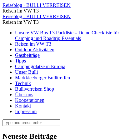
IMG_9197
Reiseblog - BULLI VERREISEN
Reisen im VW T3
⋆
IMG_9197
Reiseblog - BULLI VERREISEN
Reiseblog
Reisen im VW T3
⋆
-
Skip
Unsere VW Bus T3 Packliste – Deine Checkliste für
Reiseblog
to
Camping und Roadtrip Essentials
BULLI
-
content
Reisen im VW T3
VERREISEN
Outdoor Aktivitäten
BULLI
Gastbeiträge
VERREISEN
Tipps
Campingplätze in Europa
Unser Bulli
Markkleeberger Bullitreffen
Technik
Bulliverreisen Shop
Über uns
Kooperationen
Kontakt
Impressum
Search
Neueste Beiträge