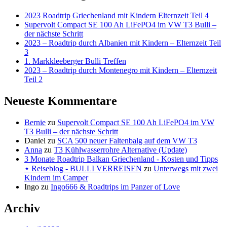
2023 Roadtrip Griechenland mit Kindern Elternzeit Teil 4
Supervolt Compact SE 100 Ah LiFePO4 im VW T3 Bulli –
der nächste Schritt
2023 – Roadtrip durch Albanien mit Kindern – Elternzeit Teil
3
1. Markkleeberger Bulli Treffen
2023 – Roadtrip durch Montenegro mit Kindern – Elternzeit
Teil 2
Neueste Kommentare
Bernie
zu
Supervolt Compact SE 100 Ah LiFePO4 im VW
T3 Bulli – der nächste Schritt
Daniel
zu
SCA 500 neuer Faltenbalg auf dem VW T3
Anna
zu
T3 Kühlwasserrohre Alternative (Update)
3 Monate Roadtrip Balkan Griechenland - Kosten und Tipps
⋆ Reiseblog - BULLI VERREISEN
zu
Unterwegs mit zwei
Kindern im Camper
Ingo
zu
Ingo666 & Roadtrips im Panzer of Love
Archiv