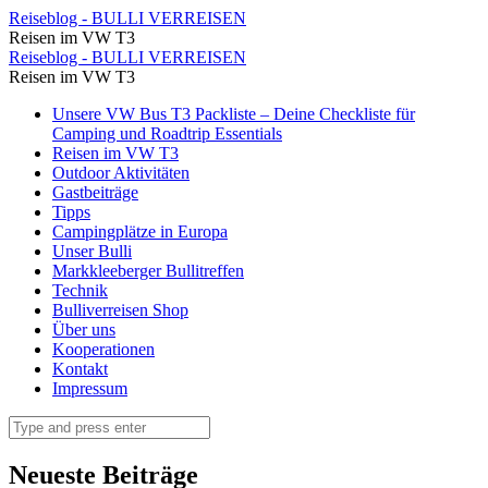
Parkplatz
Reiseblog - BULLI VERREISEN
Reisen im VW T3
am
Parkplatz
Reiseblog - BULLI VERREISEN
Col
Reisen im VW T3
am
de
Skip
Unsere VW Bus T3 Packliste – Deine Checkliste für
Col
to
Camping und Roadtrip Essentials
Aravis
de
content
Reisen im VW T3
⋆
Outdoor Aktivitäten
Aravis
Gastbeiträge
Reiseblog
⋆
Tipps
-
Campingplätze in Europa
Reiseblog
Unser Bulli
BULLI
-
Markkleeberger Bullitreffen
VERREISEN
Technik
BULLI
Bulliverreisen Shop
VERREISEN
Über uns
Kooperationen
Kontakt
Impressum
Search
Neueste Beiträge