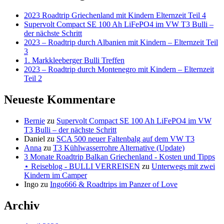
2023 Roadtrip Griechenland mit Kindern Elternzeit Teil 4
Supervolt Compact SE 100 Ah LiFePO4 im VW T3 Bulli –
der nächste Schritt
2023 – Roadtrip durch Albanien mit Kindern – Elternzeit Teil
3
1. Markkleeberger Bulli Treffen
2023 – Roadtrip durch Montenegro mit Kindern – Elternzeit
Teil 2
Neueste Kommentare
Bernie
zu
Supervolt Compact SE 100 Ah LiFePO4 im VW
T3 Bulli – der nächste Schritt
Daniel
zu
SCA 500 neuer Faltenbalg auf dem VW T3
Anna
zu
T3 Kühlwasserrohre Alternative (Update)
3 Monate Roadtrip Balkan Griechenland - Kosten und Tipps
⋆ Reiseblog - BULLI VERREISEN
zu
Unterwegs mit zwei
Kindern im Camper
Ingo
zu
Ingo666 & Roadtrips im Panzer of Love
Archiv