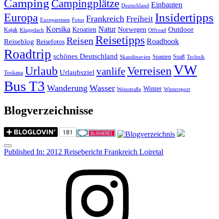
Camping
Campingplätze
Einbauten
Deutschland
Insidertipps
Europa
Frankreich
Freiheit
Europareisen
Fotos
Korsika
Natur
Outdoor
Kroatien
Norwegen
Kajak
Klappdach
Offroad
Reisetipps
Reisen
Roadbook
Reiseblog
Reisefotos
Roadtrip
schönes Deutschland
Spanien
Spaß
Skandinavien
Technik
VW
Urlaub
Verreisen
vanlife
Urlaubsziel
Toskana
Bus T3
Wanderung
Wasser
Winter
Weinstraße
Wintersport
Blogverzeichnisse
Menu
Post
Published In:
2012 Reisebericht Frankreich Loiretal
navigation
Instagram