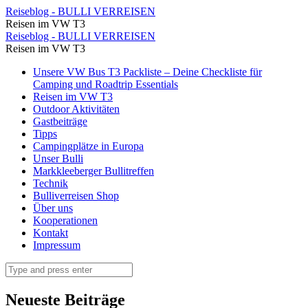
Gekostet
Reiseblog - BULLI VERREISEN
Reisen im VW T3
haben
Gekostet
Reiseblog - BULLI VERREISEN
wir
Reisen im VW T3
haben
natürlich
Skip
Unsere VW Bus T3 Packliste – Deine Checkliste für
wir
to
Camping und Roadtrip Essentials
auch
natürlich
content
Reisen im VW T3
⋆
Outdoor Aktivitäten
auch
Gastbeiträge
Reiseblog
⋆
Tipps
-
Campingplätze in Europa
Reiseblog
Unser Bulli
BULLI
-
Markkleeberger Bullitreffen
VERREISEN
Technik
BULLI
Bulliverreisen Shop
VERREISEN
Über uns
Kooperationen
Kontakt
Impressum
Search
Neueste Beiträge