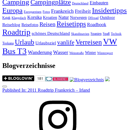
Camping
Campingplätze
Einbauten
Deutschland
Insidertipps
Europa
Frankreich
Freiheit
Europareisen
Fotos
Korsika
Natur
Outdoor
Kroatien
Norwegen
Kajak
Klappdach
Offroad
Reisetipps
Reisen
Roadbook
Reiseblog
Reisefotos
Roadtrip
schönes Deutschland
Spanien
Spaß
Skandinavien
Technik
VW
Urlaub
Verreisen
vanlife
Urlaubsziel
Toskana
Bus T3
Wanderung
Wasser
Winter
Weinstraße
Wintersport
Blogverzeichnisse
Menu
Post
Published In:
2011 Roadtrip Frankreich – Irland
navigation
Instagram