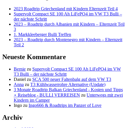
2023 Roadtrip Griechenland mit Kindern Elternzeit Teil 4
Supervolt Compact SE 100 Ah LiFePO4 im VW T3 Bulli –
der nächste Schritt
2023 – Roadtrip durch Albanien mit Kindern – Elternzeit Teil
3
1. Markkleeberger Bulli Treffen
2023 – Roadtrip durch Montenegro mit Kindern – Elternzeit
Teil 2
Neueste Kommentare
Bernie
zu
Supervolt Compact SE 100 Ah LiFePO4 im VW
T3 Bulli – der nächste Schritt
Daniel
zu
SCA 500 neuer Faltenbalg auf dem VW T3
Anna
zu
T3 Kühlwasserrohre Alternative (Update)
3 Monate Roadtrip Balkan Griechenland - Kosten und Tipps
⋆ Reiseblog - BULLI VERREISEN
zu
Unterwegs mit zwei
Kindern im Camper
Ingo
zu
Ingo666 & Roadtrips im Panzer of Love
Archiv