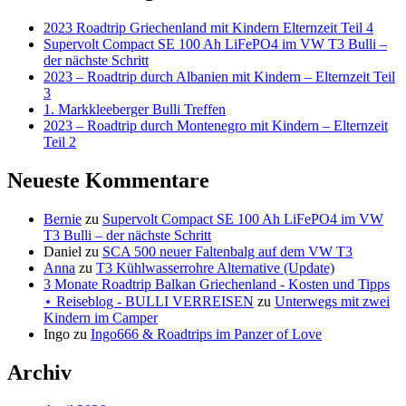
2023 Roadtrip Griechenland mit Kindern Elternzeit Teil 4
Supervolt Compact SE 100 Ah LiFePO4 im VW T3 Bulli –
der nächste Schritt
2023 – Roadtrip durch Albanien mit Kindern – Elternzeit Teil
3
1. Markkleeberger Bulli Treffen
2023 – Roadtrip durch Montenegro mit Kindern – Elternzeit
Teil 2
Neueste Kommentare
Bernie
zu
Supervolt Compact SE 100 Ah LiFePO4 im VW
T3 Bulli – der nächste Schritt
Daniel
zu
SCA 500 neuer Faltenbalg auf dem VW T3
Anna
zu
T3 Kühlwasserrohre Alternative (Update)
3 Monate Roadtrip Balkan Griechenland - Kosten und Tipps
⋆ Reiseblog - BULLI VERREISEN
zu
Unterwegs mit zwei
Kindern im Camper
Ingo
zu
Ingo666 & Roadtrips im Panzer of Love
Archiv