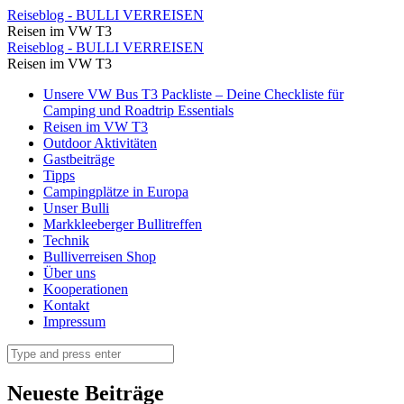
Und
Reiseblog - BULLI VERREISEN
Reisen im VW T3
los
Und
Reiseblog - BULLI VERREISEN
geht
Reisen im VW T3
los
´s
Skip
Unsere VW Bus T3 Packliste – Deine Checkliste für
geht
to
Camping und Roadtrip Essentials
⋆
´s
content
Reisen im VW T3
Reiseblog
Outdoor Aktivitäten
⋆
Gastbeiträge
-
Reiseblog
Tipps
BULLI
Campingplätze in Europa
-
Unser Bulli
VERREISEN
BULLI
Markkleeberger Bullitreffen
Technik
VERREISEN
Bulliverreisen Shop
Über uns
Kooperationen
Kontakt
Impressum
Search
Neueste Beiträge