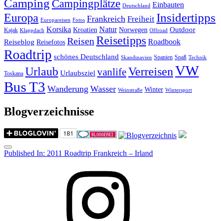
Camping
Campingplätze
Einbauten
Deutschland
Insidertipps
Europa
Frankreich
Freiheit
Europareisen
Fotos
Korsika
Natur
Outdoor
Kroatien
Norwegen
Kajak
Klappdach
Offroad
Reisetipps
Reisen
Roadbook
Reiseblog
Reisefotos
Roadtrip
schönes Deutschland
Spanien
Spaß
Skandinavien
Technik
VW
Urlaub
Verreisen
vanlife
Urlaubsziel
Toskana
Bus T3
Wanderung
Wasser
Winter
Weinstraße
Wintersport
Blogverzeichnisse
Menu
Post
Published In:
2011 Roadtrip Frankreich – Irland
navigation
Instagram