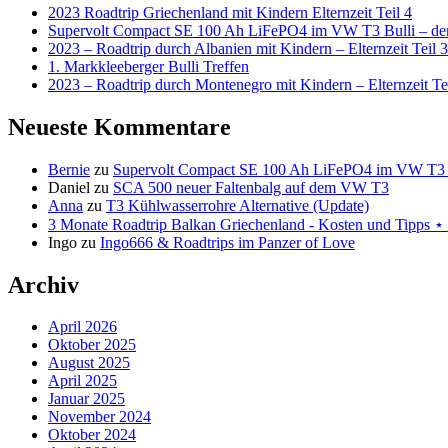
2023 Roadtrip Griechenland mit Kindern Elternzeit Teil 4
Supervolt Compact SE 100 Ah LiFePO4 im VW T3 Bulli – der 
2023 – Roadtrip durch Albanien mit Kindern – Elternzeit Teil 3
1. Markkleeberger Bulli Treffen
2023 – Roadtrip durch Montenegro mit Kindern – Elternzeit Te
Neueste Kommentare
Bernie
zu
Supervolt Compact SE 100 Ah LiFePO4 im VW T3 Bul
Daniel
zu
SCA 500 neuer Faltenbalg auf dem VW T3
Anna
zu
T3 Kühlwasserrohre Alternative (Update)
3 Monate Roadtrip Balkan Griechenland - Kosten und Tipp
Ingo
zu
Ingo666 & Roadtrips im Panzer of Love
Archiv
April 2026
Oktober 2025
August 2025
April 2025
Januar 2025
November 2024
Oktober 2024