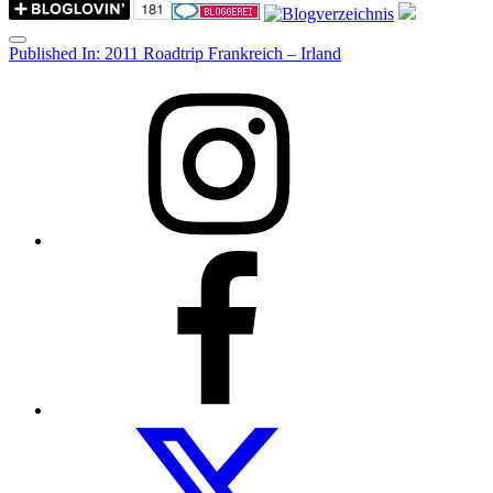
Menu
Post
Published In:
2011 Roadtrip Frankreich – Irland
navigation
Instagram
Facebook
Folow
us
on
twitter