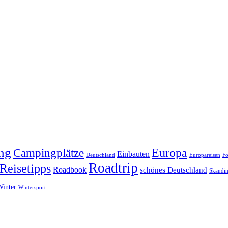
ng
Europa
Campingplätze
Einbauten
Deutschland
Europareisen
Fo
Roadtrip
Reisetipps
Roadbook
schönes Deutschland
Skandin
Winter
Wintersport