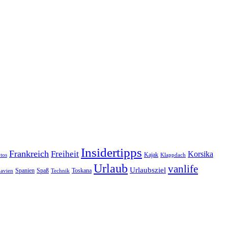
Insidertipps
Frankreich
Freiheit
Korsika
Kajak
tos
Klappdach
Urlaub
vanlife
Urlaubsziel
Spanien
Spaß
Toskana
avien
Technik