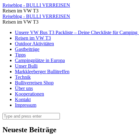
⋆
Reiseblog - BULLI VERREISEN
Reisen im VW T3
Reiseblog
⋆
Reiseblog - BULLI VERREISEN
-
Reisen im VW T3
Reiseblog
BULLI
Skip
Unsere VW Bus T3 Packliste – Deine Checkliste für Camping u
-
to
Reisen im VW T3
VERREISEN
BULLI
content
Outdoor Aktivitäten
Gastbeiträge
VERREISEN
Tipps
Campingplätze in Europa
Unser Bulli
Markkleeberger Bullitreffen
Technik
Bulliverreisen Shop
Über uns
Kooperationen
Kontakt
Impressum
Search
Neueste Beiträge