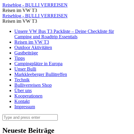
In
Reiseblog - BULLI VERREISEN
Reisen im VW T3
den
In
Reiseblog - BULLI VERREISEN
Gassen
Reisen im VW T3
den
von
Skip
Unsere VW Bus T3 Packliste – Deine Checkliste für
Gassen
to
Camping und Roadtrip Essentials
Motovun
von
content
Reisen im VW T3
⋆
Outdoor Aktivitäten
Motovun
Gastbeiträge
Reiseblog
⋆
Tipps
-
Campingplätze in Europa
Reiseblog
Unser Bulli
BULLI
-
Markkleeberger Bullitreffen
VERREISEN
Technik
BULLI
Bulliverreisen Shop
VERREISEN
Über uns
Kooperationen
Kontakt
Impressum
Search
Neueste Beiträge