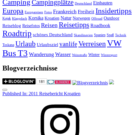
Camping
Campingplätze
Einbauten
Deutschland
Insidertipps
Europa
Frankreich
Freiheit
Europareisen
Fotos
Korsika
Natur
Outdoor
Kroatien
Norwegen
Kajak
Klappdach
Offroad
Reisetipps
Reisen
Roadbook
Reiseblog
Reisefotos
Roadtrip
schönes Deutschland
Spanien
Spaß
Skandinavien
Technik
VW
Urlaub
Verreisen
vanlife
Urlaubsziel
Toskana
Bus T3
Wanderung
Wasser
Winter
Weinstraße
Wintersport
Blogverzeichnisse
Menu
Post
Published In:
2011 Reisebericht Kroatien
navigation
Instagram