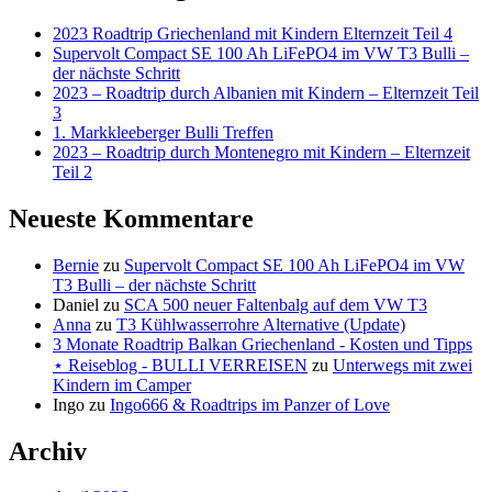
2023 Roadtrip Griechenland mit Kindern Elternzeit Teil 4
Supervolt Compact SE 100 Ah LiFePO4 im VW T3 Bulli –
der nächste Schritt
2023 – Roadtrip durch Albanien mit Kindern – Elternzeit Teil
3
1. Markkleeberger Bulli Treffen
2023 – Roadtrip durch Montenegro mit Kindern – Elternzeit
Teil 2
Neueste Kommentare
Bernie
zu
Supervolt Compact SE 100 Ah LiFePO4 im VW
T3 Bulli – der nächste Schritt
Daniel
zu
SCA 500 neuer Faltenbalg auf dem VW T3
Anna
zu
T3 Kühlwasserrohre Alternative (Update)
3 Monate Roadtrip Balkan Griechenland - Kosten und Tipps
⋆ Reiseblog - BULLI VERREISEN
zu
Unterwegs mit zwei
Kindern im Camper
Ingo
zu
Ingo666 & Roadtrips im Panzer of Love
Archiv