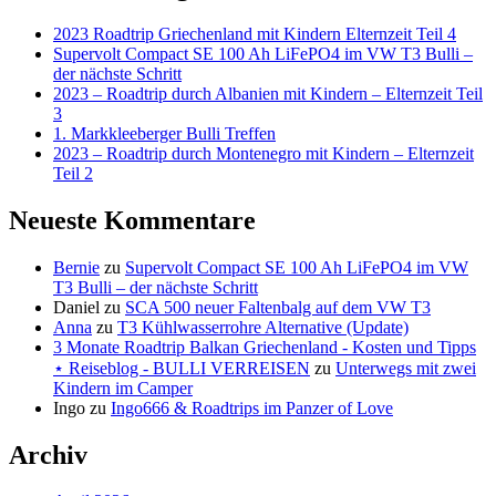
2023 Roadtrip Griechenland mit Kindern Elternzeit Teil 4
Supervolt Compact SE 100 Ah LiFePO4 im VW T3 Bulli –
der nächste Schritt
2023 – Roadtrip durch Albanien mit Kindern – Elternzeit Teil
3
1. Markkleeberger Bulli Treffen
2023 – Roadtrip durch Montenegro mit Kindern – Elternzeit
Teil 2
Neueste Kommentare
Bernie
zu
Supervolt Compact SE 100 Ah LiFePO4 im VW
T3 Bulli – der nächste Schritt
Daniel
zu
SCA 500 neuer Faltenbalg auf dem VW T3
Anna
zu
T3 Kühlwasserrohre Alternative (Update)
3 Monate Roadtrip Balkan Griechenland - Kosten und Tipps
⋆ Reiseblog - BULLI VERREISEN
zu
Unterwegs mit zwei
Kindern im Camper
Ingo
zu
Ingo666 & Roadtrips im Panzer of Love
Archiv