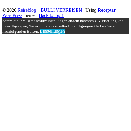
© 2026
Reiseblog – BULLI VERREISEN
|
Using
Receptar
WordPress
theme.
|
Back to top ↑
Sofern Sie Ihre Datenschutzeinstellungen ändern möchten z.B. Erteilung von
Einwilligungen, Widerruf bereits erteilter Einwilligungen klicken Sie auf
Einstellungen
nachfolgenden Button.