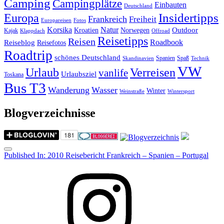
Camping
Campingplätze
Einbauten
Deutschland
Insidertipps
Europa
Frankreich
Freiheit
Europareisen
Fotos
Korsika
Natur
Outdoor
Kroatien
Norwegen
Kajak
Klappdach
Offroad
Reisetipps
Reisen
Roadbook
Reiseblog
Reisefotos
Roadtrip
schönes Deutschland
Spanien
Spaß
Skandinavien
Technik
VW
Urlaub
Verreisen
vanlife
Urlaubsziel
Toskana
Bus T3
Wanderung
Wasser
Winter
Weinstraße
Wintersport
Blogverzeichnisse
Menu
Post
Published In:
2010 Reisebericht Frankreich – Spanien – Portugal
navigation
Instagram