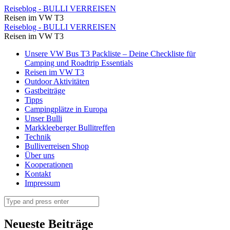
Unser
Reiseblog - BULLI VERREISEN
Reisen im VW T3
Platz
Unser
Reiseblog - BULLI VERREISEN
für
Reisen im VW T3
Platz
diese
Skip
Unsere VW Bus T3 Packliste – Deine Checkliste für
für
to
Camping und Roadtrip Essentials
Nacht,
diese
content
Reisen im VW T3
toll
Outdoor Aktivitäten
Nacht,
Gastbeiträge
oder?
toll
Tipps
⋆
Campingplätze in Europa
oder?
Unser Bulli
Reiseblog
⋆
Markkleeberger Bullitreffen
-
Technik
Reiseblog
Bulliverreisen Shop
BULLI
-
Über uns
VERREISEN
Kooperationen
BULLI
Kontakt
VERREISEN
Impressum
Search
Neueste Beiträge