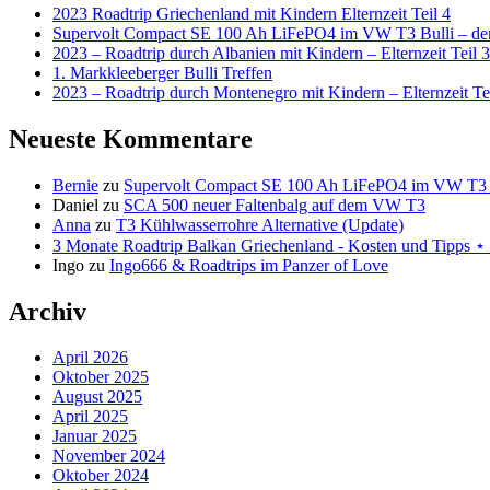
2023 Roadtrip Griechenland mit Kindern Elternzeit Teil 4
Supervolt Compact SE 100 Ah LiFePO4 im VW T3 Bulli – der 
2023 – Roadtrip durch Albanien mit Kindern – Elternzeit Teil 3
1. Markkleeberger Bulli Treffen
2023 – Roadtrip durch Montenegro mit Kindern – Elternzeit Te
Neueste Kommentare
Bernie
zu
Supervolt Compact SE 100 Ah LiFePO4 im VW T3 Bul
Daniel
zu
SCA 500 neuer Faltenbalg auf dem VW T3
Anna
zu
T3 Kühlwasserrohre Alternative (Update)
3 Monate Roadtrip Balkan Griechenland - Kosten und Tipp
Ingo
zu
Ingo666 & Roadtrips im Panzer of Love
Archiv
April 2026
Oktober 2025
August 2025
April 2025
Januar 2025
November 2024
Oktober 2024