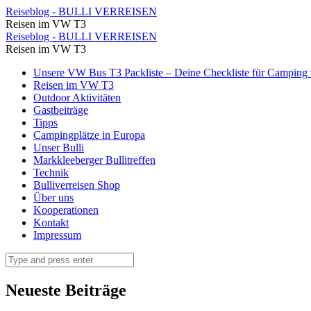
Pferde
Reiseblog - BULLI VERREISEN
Reisen im VW T3
auf
Pferde
Reiseblog - BULLI VERREISEN
dem
Reisen im VW T3
auf
Parkplatz
Skip
Unsere VW Bus T3 Packliste – Deine Checkliste für Camping u
dem
to
Reisen im VW T3
kurz
Parkplatz
content
Outdoor Aktivitäten
nach
Gastbeiträge
kurz
Tipps
Andorra
nach
Campingplätze in Europa
⋆
Unser Bulli
Andorra
Markkleeberger Bullitreffen
Reiseblog
⋆
Technik
-
Bulliverreisen Shop
Reiseblog
Über uns
BULLI
-
Kooperationen
VERREISEN
Kontakt
BULLI
Impressum
VERREISEN
Search
Neueste Beiträge