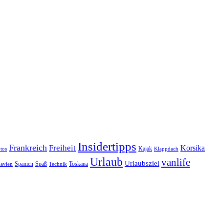
Insidertipps
Frankreich
Freiheit
Korsika
Kajak
tos
Klappdach
Urlaub
vanlife
Urlaubsziel
Spanien
Spaß
Toskana
avien
Technik