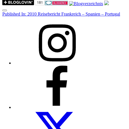
Menu
Post
Published In:
2010 Reisebericht Frankreich – Spanien – Portugal
navigation
Instagram
Facebook
Folow
us
on
twitter