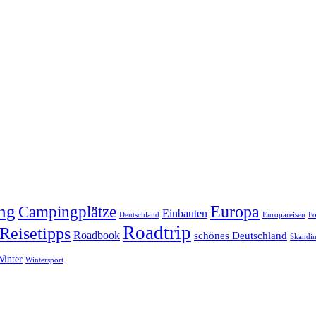
ng
Europa
Campingplätze
Einbauten
Deutschland
Europareisen
Fo
Roadtrip
Reisetipps
Roadbook
schönes Deutschland
Skandin
Winter
Wintersport