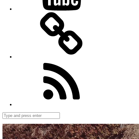
Bloglovin
Follow
us
on
Feedly
Search