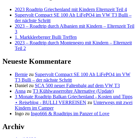
2023 Roadtrip Griechenland mit Kindern Elternzeit Teil 4
Supervolt Compact SE 100 Ah LiFePO4 im VW T3 Bulli –
der nächste Schritt
2023 – Roadtrip durch Albanien mit Kindern – Elternzeit Teil
3
1. Markkleeberger Bulli Treffen
2023 – Roadtrip durch Montenegro mit Kindern – Elternzeit
Teil 2
Neueste Kommentare
Bernie
zu
Supervolt Compact SE 100 Ah LiFePO4 im VW
T3 Bulli – der nächste Schritt
Daniel
zu
SCA 500 neuer Faltenbalg auf dem VW T3
Anna
zu
T3 Kühlwasserrohre Alternative (Update)
3 Monate Roadtrip Balkan Griechenland - Kosten und Tipps
⋆ Reiseblog - BULLI VERREISEN
zu
Unterwegs mit zwei
Kindern im Camper
Ingo
zu
Ingo666 & Roadtrips im Panzer of Love
Archiv