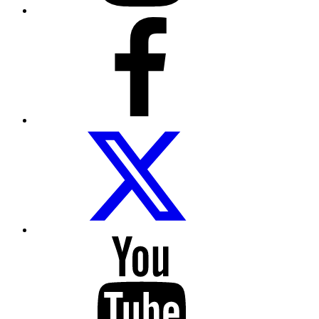
Facebook
Folow
us
on
twitter
Follow
us
on
Youtube