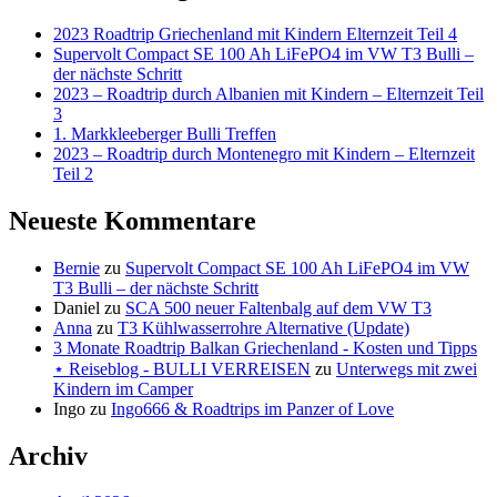
2023 Roadtrip Griechenland mit Kindern Elternzeit Teil 4
Supervolt Compact SE 100 Ah LiFePO4 im VW T3 Bulli –
der nächste Schritt
2023 – Roadtrip durch Albanien mit Kindern – Elternzeit Teil
3
1. Markkleeberger Bulli Treffen
2023 – Roadtrip durch Montenegro mit Kindern – Elternzeit
Teil 2
Neueste Kommentare
Bernie
zu
Supervolt Compact SE 100 Ah LiFePO4 im VW
T3 Bulli – der nächste Schritt
Daniel
zu
SCA 500 neuer Faltenbalg auf dem VW T3
Anna
zu
T3 Kühlwasserrohre Alternative (Update)
3 Monate Roadtrip Balkan Griechenland - Kosten und Tipps
⋆ Reiseblog - BULLI VERREISEN
zu
Unterwegs mit zwei
Kindern im Camper
Ingo
zu
Ingo666 & Roadtrips im Panzer of Love
Archiv