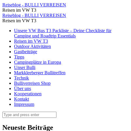
Postkarte
Reiseblog - BULLI VERREISEN
Reisen im VW T3
Archive
Postkarte
Reiseblog - BULLI VERREISEN
⋆
Reisen im VW T3
Archive
Reiseblog
Skip
Unsere VW Bus T3 Packliste – Deine Checkliste für
⋆
to
Camping und Roadtrip Essentials
-
Reiseblog
content
Reisen im VW T3
BULLI
Outdoor Aktivitäten
-
Gastbeiträge
VERREISEN
BULLI
Tipps
Campingplätze in Europa
VERREISEN
Unser Bulli
Markkleeberger Bullitreffen
Technik
Bulliverreisen Shop
Über uns
Kooperationen
Kontakt
Impressum
Search
Neueste Beiträge