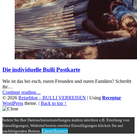
Die individuelle Bulli Postkarte
Wie ist das bei euch, euren Freunden und euren Familien? Schreibt
ihr…
“Die
Continue reading
…
individuelle
© 2026
Reiseblog – BULLI VERREISEN
|
Using
Receptar
Bulli
WordPress
theme.
|
Back to top ↑
Postkarte”
Sofern Sie Ihre Datenschutzeinstellungen ändern möchten z.B. Erteilung von
Einwilligungen, Widerruf bereits erteilter Einwilligungen klicken Sie auf
Einstellungen
nachfolgenden Button.