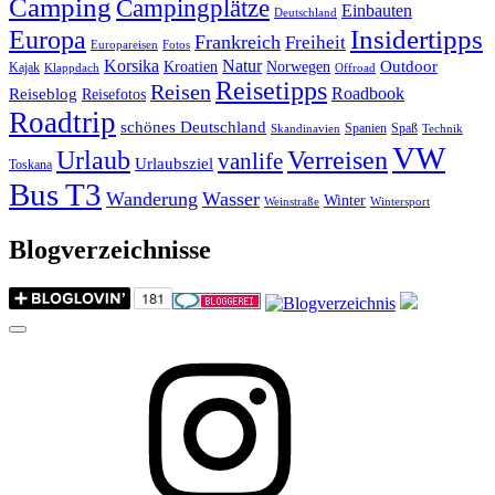
Camping
Campingplätze
Einbauten
Deutschland
Insidertipps
Europa
Frankreich
Freiheit
Europareisen
Fotos
Korsika
Natur
Outdoor
Kroatien
Norwegen
Kajak
Klappdach
Offroad
Reisetipps
Reisen
Roadbook
Reiseblog
Reisefotos
Roadtrip
schönes Deutschland
Spanien
Spaß
Skandinavien
Technik
VW
Urlaub
Verreisen
vanlife
Urlaubsziel
Toskana
Bus T3
Wanderung
Wasser
Winter
Weinstraße
Wintersport
Blogverzeichnisse
Menu
Instagram