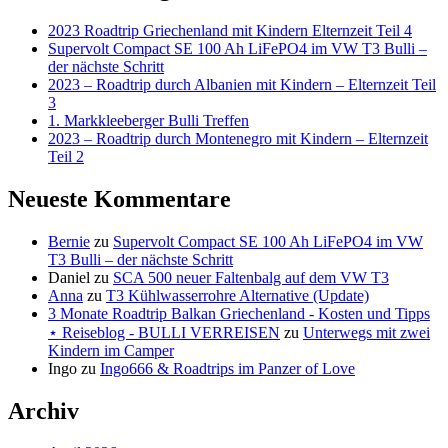
2023 Roadtrip Griechenland mit Kindern Elternzeit Teil 4
Supervolt Compact SE 100 Ah LiFePO4 im VW T3 Bulli –
der nächste Schritt
2023 – Roadtrip durch Albanien mit Kindern – Elternzeit Teil
3
1. Markkleeberger Bulli Treffen
2023 – Roadtrip durch Montenegro mit Kindern – Elternzeit
Teil 2
Neueste Kommentare
Bernie
zu
Supervolt Compact SE 100 Ah LiFePO4 im VW
T3 Bulli – der nächste Schritt
Daniel
zu
SCA 500 neuer Faltenbalg auf dem VW T3
Anna
zu
T3 Kühlwasserrohre Alternative (Update)
3 Monate Roadtrip Balkan Griechenland - Kosten und Tipps
⋆ Reiseblog - BULLI VERREISEN
zu
Unterwegs mit zwei
Kindern im Camper
Ingo
zu
Ingo666 & Roadtrips im Panzer of Love
Archiv