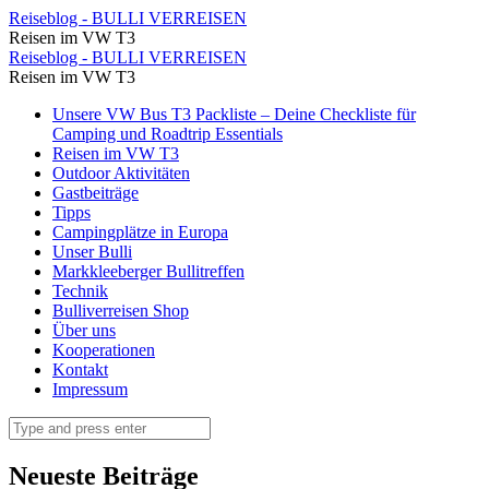
Flora
Reiseblog - BULLI VERREISEN
Reisen im VW T3
schaut
Flora
Reiseblog - BULLI VERREISEN
schon
Reisen im VW T3
schaut
mal
Skip
Unsere VW Bus T3 Packliste – Deine Checkliste für
schon
to
Camping und Roadtrip Essentials
ob
mal
content
Reisen im VW T3
der
Outdoor Aktivitäten
ob
Gastbeiträge
Einstieg
der
Tipps
für
Campingplätze in Europa
Einstieg
Unser Bulli
uns
für
Markkleeberger Bullitreffen
passt
Technik
uns
Bulliverreisen Shop
⋆
passt
Über uns
Reiseblog
Kooperationen
⋆
Kontakt
-
Reiseblog
Impressum
BULLI
-
Search
VERREISEN
BULLI
VERREISEN
Neueste Beiträge