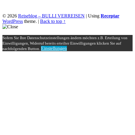
© 2026
Reiseblog – BULLI VERREISEN
|
Using
Receptar
WordPress
theme.
|
Back to top ↑
Sofern Sie Ihre Datenschutzeinstellungen ändern möchten z.B. Erteilung von
Einwilligungen, Widerruf bereits erteilter Einwilligungen klicken Sie auf
Einstellungen
nachfolgenden Button.