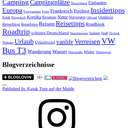
Camping
Campingplätze
Einbauten
Deutschland
Insidertipps
Europa
Frankreich
Freiheit
Europareisen
Fotos
Korsika
Natur
Outdoor
Kroatien
Norwegen
Kajak
Klappdach
Offroad
Reisetipps
Reisen
Roadbook
Reiseblog
Reisefotos
Roadtrip
schönes Deutschland
Spanien
Spaß
Skandinavien
Technik
VW
Urlaub
Verreisen
vanlife
Urlaubsziel
Toskana
Bus T3
Wanderung
Wasser
Winter
Weinstraße
Wintersport
Blogverzeichnisse
Menu
Post
Published In:
Kajak Tour auf der Mulde
navigation
Instagram