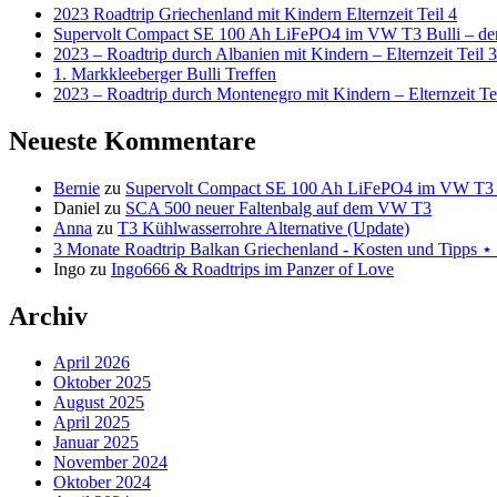
2023 Roadtrip Griechenland mit Kindern Elternzeit Teil 4
Supervolt Compact SE 100 Ah LiFePO4 im VW T3 Bulli – der 
2023 – Roadtrip durch Albanien mit Kindern – Elternzeit Teil 3
1. Markkleeberger Bulli Treffen
2023 – Roadtrip durch Montenegro mit Kindern – Elternzeit Te
Neueste Kommentare
Bernie
zu
Supervolt Compact SE 100 Ah LiFePO4 im VW T3 Bul
Daniel
zu
SCA 500 neuer Faltenbalg auf dem VW T3
Anna
zu
T3 Kühlwasserrohre Alternative (Update)
3 Monate Roadtrip Balkan Griechenland - Kosten und Tipp
Ingo
zu
Ingo666 & Roadtrips im Panzer of Love
Archiv
April 2026
Oktober 2025
August 2025
April 2025
Januar 2025
November 2024
Oktober 2024