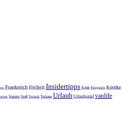
Insidertipps
Frankreich
Freiheit
Korsika
Kajak
tos
Klappdach
Urlaub
vanlife
Urlaubsziel
Spanien
Spaß
Toskana
avien
Technik