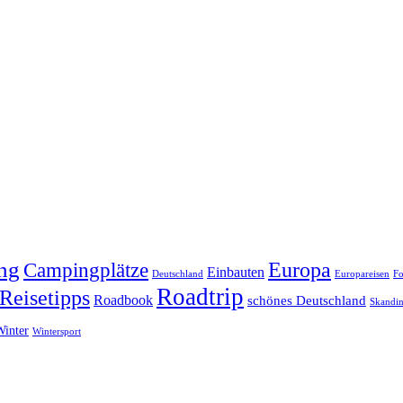
ng
Europa
Campingplätze
Einbauten
Deutschland
Europareisen
Fo
Roadtrip
Reisetipps
Roadbook
schönes Deutschland
Skandin
Winter
Wintersport