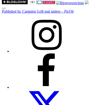
Menu
Post
Published In:
Camping Grill mal anders – PicOli
navigation
Instagram
Facebook
Folow
us
on
twitter