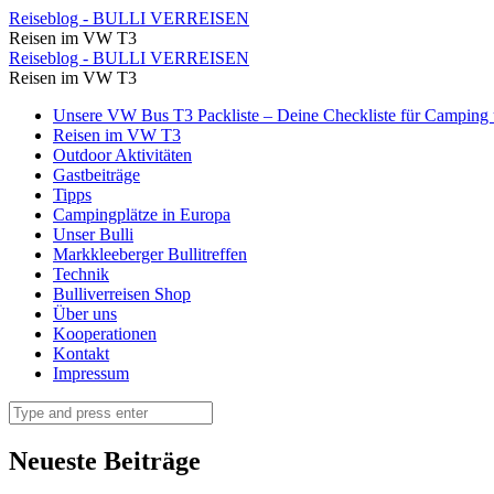
⋆
Reiseblog - BULLI VERREISEN
Reisen im VW T3
Reiseblog
⋆
Reiseblog - BULLI VERREISEN
-
Reisen im VW T3
Reiseblog
BULLI
Skip
Unsere VW Bus T3 Packliste – Deine Checkliste für Camping u
-
to
Reisen im VW T3
VERREISEN
BULLI
content
Outdoor Aktivitäten
Gastbeiträge
VERREISEN
Tipps
Campingplätze in Europa
Unser Bulli
Markkleeberger Bullitreffen
Technik
Bulliverreisen Shop
Über uns
Kooperationen
Kontakt
Impressum
Search
Neueste Beiträge