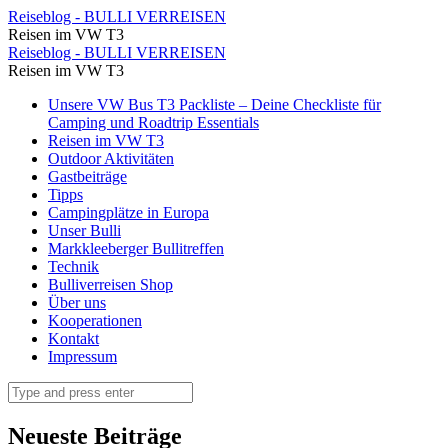
Wir
Reiseblog - BULLI VERREISEN
Reisen im VW T3
haben
Wir
Reiseblog - BULLI VERREISEN
uns
Reisen im VW T3
haben
sogar
Skip
Unsere VW Bus T3 Packliste – Deine Checkliste für
uns
to
Camping und Roadtrip Essentials
eine
sogar
content
Reisen im VW T3
Schnellboot
Outdoor Aktivitäten
eine
Gastbeiträge
gemietet
Schnellboot
Tipps
und
Campingplätze in Europa
gemietet
Unser Bulli
sind
und
Markkleeberger Bullitreffen
selbst
Technik
sind
Bulliverreisen Shop
gefahren.
selbst
Über uns
Hier
Kooperationen
gefahren.
Kontakt
haben
Hier
Impressum
wir
haben
Search
unserer
wir
eigenen
unserer
Neueste Beiträge