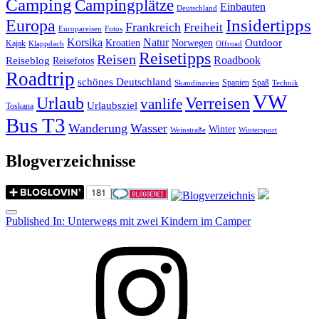
Camping
Campingplätze
Einbauten
Deutschland
Insidertipps
Europa
Frankreich
Freiheit
Europareisen
Fotos
Korsika
Natur
Outdoor
Kroatien
Norwegen
Kajak
Klappdach
Offroad
Reisetipps
Reisen
Roadbook
Reiseblog
Reisefotos
Roadtrip
schönes Deutschland
Spanien
Spaß
Skandinavien
Technik
VW
Urlaub
Verreisen
vanlife
Urlaubsziel
Toskana
Bus T3
Wanderung
Wasser
Winter
Weinstraße
Wintersport
Blogverzeichnisse
Menu
Post
Published In:
Unterwegs mit zwei Kindern im Camper
navigation
Instagram