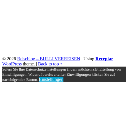
© 2026
Reiseblog – BULLI VERREISEN
|
Using
Receptar
WordPress
theme.
|
Back to top ↑
Sofern Sie Ihre Datenschutzeinstellungen ändern möchten z.B. Erteilung von
Einwilligungen, Widerruf bereits erteilter Einwilligungen klicken Sie auf
Einstellungen
nachfolgenden Button.