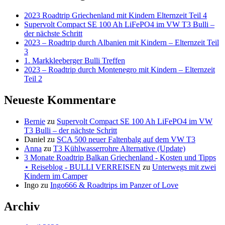
Rettungswesten
eigenen
genommen.
2023 Roadtrip Griechenland mit Kindern Elternzeit Teil 4
Rettungswesten
Supervolt Compact SE 100 Ah LiFePO4 im VW T3 Bulli –
⋆
genommen.
der nächste Schritt
Reiseblog
2023 – Roadtrip durch Albanien mit Kindern – Elternzeit Teil
⋆
3
-
Reiseblog
1. Markkleeberger Bulli Treffen
BULLI
2023 – Roadtrip durch Montenegro mit Kindern – Elternzeit
-
Teil 2
VERREISEN
BULLI
Neueste Kommentare
VERREISEN
Bernie
zu
Supervolt Compact SE 100 Ah LiFePO4 im VW
T3 Bulli – der nächste Schritt
Daniel
zu
SCA 500 neuer Faltenbalg auf dem VW T3
Anna
zu
T3 Kühlwasserrohre Alternative (Update)
3 Monate Roadtrip Balkan Griechenland - Kosten und Tipps
⋆ Reiseblog - BULLI VERREISEN
zu
Unterwegs mit zwei
Kindern im Camper
Ingo
zu
Ingo666 & Roadtrips im Panzer of Love
Archiv