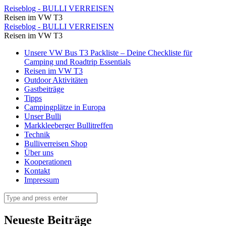
Auf
Reiseblog - BULLI VERREISEN
Reisen im VW T3
dem
Auf
Reiseblog - BULLI VERREISEN
Weg
Reisen im VW T3
dem
zum
Skip
Unsere VW Bus T3 Packliste – Deine Checkliste für
Weg
to
Camping und Roadtrip Essentials
Weier
zum
content
Reisen im VW T3
⋆
Outdoor Aktivitäten
Weier
Gastbeiträge
Reiseblog
⋆
Tipps
-
Campingplätze in Europa
Reiseblog
Unser Bulli
BULLI
-
Markkleeberger Bullitreffen
VERREISEN
Technik
BULLI
Bulliverreisen Shop
VERREISEN
Über uns
Kooperationen
Kontakt
Impressum
Search
Neueste Beiträge