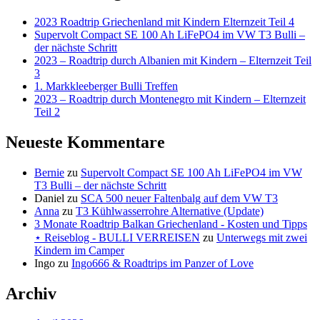
2023 Roadtrip Griechenland mit Kindern Elternzeit Teil 4
Supervolt Compact SE 100 Ah LiFePO4 im VW T3 Bulli –
der nächste Schritt
2023 – Roadtrip durch Albanien mit Kindern – Elternzeit Teil
3
1. Markkleeberger Bulli Treffen
2023 – Roadtrip durch Montenegro mit Kindern – Elternzeit
Teil 2
Neueste Kommentare
Bernie
zu
Supervolt Compact SE 100 Ah LiFePO4 im VW
T3 Bulli – der nächste Schritt
Daniel
zu
SCA 500 neuer Faltenbalg auf dem VW T3
Anna
zu
T3 Kühlwasserrohre Alternative (Update)
3 Monate Roadtrip Balkan Griechenland - Kosten und Tipps
⋆ Reiseblog - BULLI VERREISEN
zu
Unterwegs mit zwei
Kindern im Camper
Ingo
zu
Ingo666 & Roadtrips im Panzer of Love
Archiv