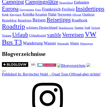
Camping
Campingplätze
Einbauten
Deutschland
Insidertipps
Europa
Frankreich
Freiheit
Europareisen
Fotos
Korsika
Natur
Outdoor
Kroatien
Norwegen
Kajak
Klappdach
Offroad
Reisetipps
Reisen
Roadbook
Reiseblog
Reisefotos
Roadtrip
schönes Deutschland
Spanien
Spaß
Skandinavien
Technik
VW
Urlaub
Verreisen
vanlife
Urlaubsziel
Toskana
Bus T3
Wanderung
Wasser
Winter
Weinstraße
Wintersport
Blogverzeichnisse
Menu
Post
Published In:
Bayrischer Wald – Quad Tour-Offroad-aber richtig!
navigation
Instagram