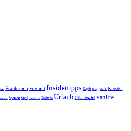
Insidertipps
Frankreich
Freiheit
Korsika
Kajak
tos
Klappdach
Urlaub
vanlife
Urlaubsziel
Spanien
Spaß
Toskana
avien
Technik