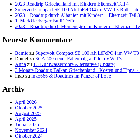
2023 Roadtrip Griechenland mit Kindern Elternzeit Teil 4
Supervolt Compact SE 100 Ah LiFePO4 im VW T3 Bulli – der 
2023 – Roadtrip durch Albanien mit Kindern – Elternzeit Teil 3
1. Markkleeberger Bulli Treffen
2023 – Roadtrip durch Montenegro mit Kindern – Elternzeit Te
Neueste Kommentare
Bernie
zu
Supervolt Compact SE 100 Ah LiFePO4 im VW T3 Bul
Daniel
zu
SCA 500 neuer Faltenbalg auf dem VW T3
Anna
zu
T3 Kühlwasserrohre Alternative (Update)
3 Monate Roadtrip Balkan Griechenland - Kosten und Tipp
Ingo
zu
Ingo666 & Roadtrips im Panzer of Love
Archiv
April 2026
Oktober 2025
August 2025
April 2025
Januar 2025
November 2024
Oktober 2024