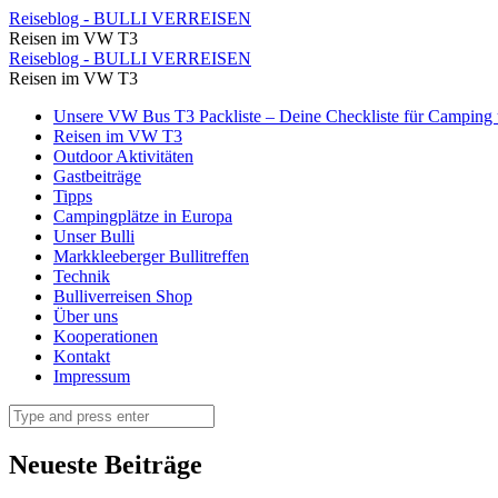
⋆
Reiseblog - BULLI VERREISEN
Reisen im VW T3
Reiseblog
⋆
Reiseblog - BULLI VERREISEN
-
Reisen im VW T3
Reiseblog
BULLI
Skip
Unsere VW Bus T3 Packliste – Deine Checkliste für Camping u
-
to
Reisen im VW T3
VERREISEN
BULLI
content
Outdoor Aktivitäten
Gastbeiträge
VERREISEN
Tipps
Campingplätze in Europa
Unser Bulli
Markkleeberger Bullitreffen
Technik
Bulliverreisen Shop
Über uns
Kooperationen
Kontakt
Impressum
Search
Neueste Beiträge