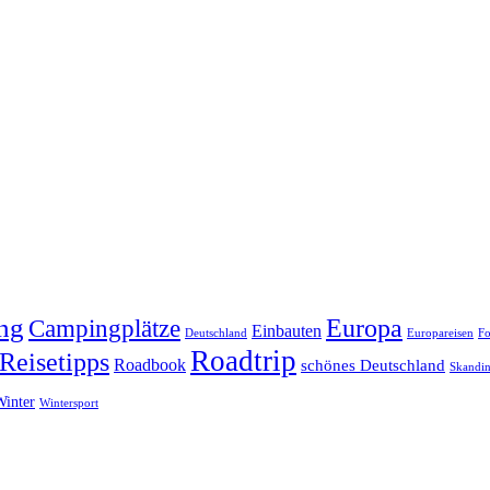
ng
Europa
Campingplätze
Einbauten
Deutschland
Europareisen
Fo
Roadtrip
Reisetipps
Roadbook
schönes Deutschland
Skandin
Winter
Wintersport