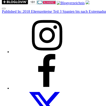
Menu
Post
Published In:
2018 Elternzeitreise Teil 3 Spanien bis nach Extremadu
navigation
Instagram
Facebook
Folow
us
on
twitter