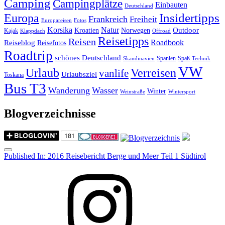
Camping
Campingplätze
Einbauten
Deutschland
Insidertipps
Europa
Frankreich
Freiheit
Europareisen
Fotos
Korsika
Natur
Outdoor
Kroatien
Norwegen
Kajak
Klappdach
Offroad
Reisetipps
Reisen
Roadbook
Reiseblog
Reisefotos
Roadtrip
schönes Deutschland
Spanien
Spaß
Skandinavien
Technik
VW
Urlaub
Verreisen
vanlife
Urlaubsziel
Toskana
Bus T3
Wanderung
Wasser
Winter
Weinstraße
Wintersport
Blogverzeichnisse
Menu
Post
Published In:
2016 Reisebericht Berge und Meer Teil 1 Südtirol
navigation
Instagram