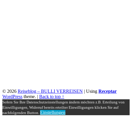
© 2026
Reiseblog – BULLI VERREISEN
|
Using
Receptar
WordPress
theme.
|
Back to top ↑
Sofern Sie Ihre Datenschutzeinstellungen ändern möchten z.B. Erteilung von
Einwilligungen, Widerruf bereits erteilter Einwilligungen klicken Sie auf
Einstellungen
nachfolgenden Button.