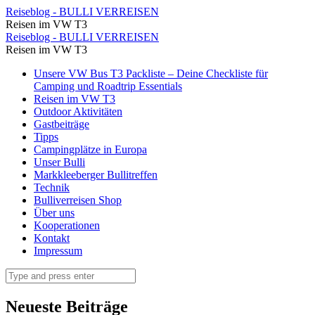
⋆
Reiseblog - BULLI VERREISEN
Reisen im VW T3
Reiseblog
⋆
Reiseblog - BULLI VERREISEN
-
Reisen im VW T3
Reiseblog
BULLI
Skip
Unsere VW Bus T3 Packliste – Deine Checkliste für
-
to
Camping und Roadtrip Essentials
VERREISEN
BULLI
content
Reisen im VW T3
Outdoor Aktivitäten
VERREISEN
Gastbeiträge
Tipps
Campingplätze in Europa
Unser Bulli
Markkleeberger Bullitreffen
Technik
Bulliverreisen Shop
Über uns
Kooperationen
Kontakt
Impressum
Search
Neueste Beiträge