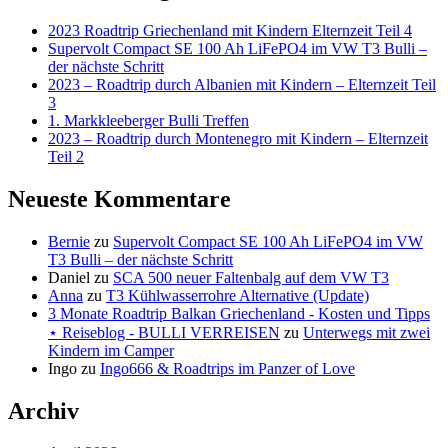
2023 Roadtrip Griechenland mit Kindern Elternzeit Teil 4
Supervolt Compact SE 100 Ah LiFePO4 im VW T3 Bulli –
der nächste Schritt
2023 – Roadtrip durch Albanien mit Kindern – Elternzeit Teil
3
1. Markkleeberger Bulli Treffen
2023 – Roadtrip durch Montenegro mit Kindern – Elternzeit
Teil 2
Neueste Kommentare
Bernie
zu
Supervolt Compact SE 100 Ah LiFePO4 im VW
T3 Bulli – der nächste Schritt
Daniel
zu
SCA 500 neuer Faltenbalg auf dem VW T3
Anna
zu
T3 Kühlwasserrohre Alternative (Update)
3 Monate Roadtrip Balkan Griechenland - Kosten und Tipps
⋆ Reiseblog - BULLI VERREISEN
zu
Unterwegs mit zwei
Kindern im Camper
Ingo
zu
Ingo666 & Roadtrips im Panzer of Love
Archiv