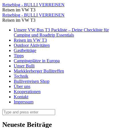
Am
Reiseblog - BULLI VERREISEN
Reisen im VW T3
Sellajoch
Am
Reiseblog - BULLI VERREISEN
⋆
Reisen im VW T3
Sellajoch
Reiseblog
Skip
Unsere VW Bus T3 Packliste – Deine Checkliste für
⋆
to
Camping und Roadtrip Essentials
-
Reiseblog
content
Reisen im VW T3
BULLI
Outdoor Aktivitäten
-
Gastbeiträge
VERREISEN
BULLI
Tipps
Campingplätze in Europa
VERREISEN
Unser Bulli
Markkleeberger Bullitreffen
Technik
Bulliverreisen Shop
Über uns
Kooperationen
Kontakt
Impressum
Search
Neueste Beiträge