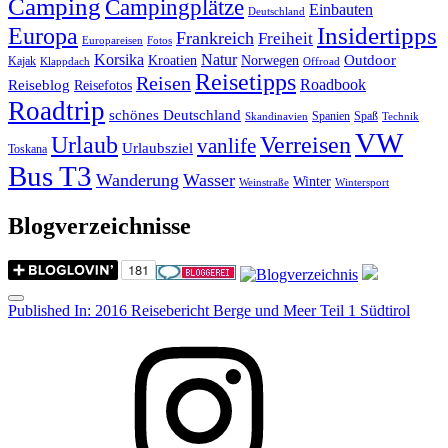
Camping
Campingplätze
Einbauten
Deutschland
Insidertipps
Europa
Frankreich
Freiheit
Europareisen
Fotos
Korsika
Natur
Outdoor
Kroatien
Norwegen
Kajak
Klappdach
Offroad
Reisetipps
Reisen
Roadbook
Reiseblog
Reisefotos
Roadtrip
schönes Deutschland
Spanien
Spaß
Skandinavien
Technik
VW
Urlaub
Verreisen
vanlife
Urlaubsziel
Toskana
Bus T3
Wanderung
Wasser
Winter
Weinstraße
Wintersport
Blogverzeichnisse
Menu
Post
Published In:
2016 Reisebericht Berge und Meer Teil 1 Südtirol
navigation
Instagram