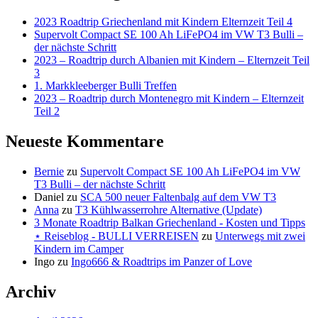
2023 Roadtrip Griechenland mit Kindern Elternzeit Teil 4
Supervolt Compact SE 100 Ah LiFePO4 im VW T3 Bulli –
der nächste Schritt
2023 – Roadtrip durch Albanien mit Kindern – Elternzeit Teil
3
1. Markkleeberger Bulli Treffen
2023 – Roadtrip durch Montenegro mit Kindern – Elternzeit
Teil 2
Neueste Kommentare
Bernie
zu
Supervolt Compact SE 100 Ah LiFePO4 im VW
T3 Bulli – der nächste Schritt
Daniel
zu
SCA 500 neuer Faltenbalg auf dem VW T3
Anna
zu
T3 Kühlwasserrohre Alternative (Update)
3 Monate Roadtrip Balkan Griechenland - Kosten und Tipps
⋆ Reiseblog - BULLI VERREISEN
zu
Unterwegs mit zwei
Kindern im Camper
Ingo
zu
Ingo666 & Roadtrips im Panzer of Love
Archiv