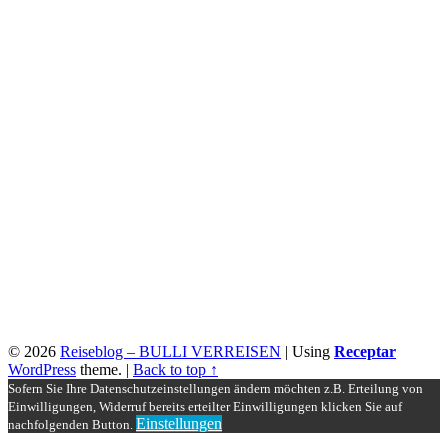
© 2026
Reiseblog – BULLI VERREISEN
|
Using
Receptar
WordPress
theme.
|
Back to top ↑
Sofern Sie Ihre Datenschutzeinstellungen ändern möchten z.B. Erteilung von
Einwilligungen, Widerruf bereits erteilter Einwilligungen klicken Sie auf
Einstellungen
nachfolgenden Button.