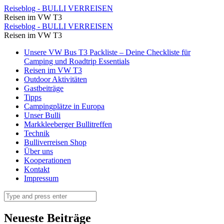
⋆
Reiseblog - BULLI VERREISEN
Reisen im VW T3
Reiseblog
⋆
Reiseblog - BULLI VERREISEN
-
Reisen im VW T3
Reiseblog
BULLI
Skip
Unsere VW Bus T3 Packliste – Deine Checkliste für
-
to
Camping und Roadtrip Essentials
VERREISEN
BULLI
content
Reisen im VW T3
Outdoor Aktivitäten
VERREISEN
Gastbeiträge
Tipps
Campingplätze in Europa
Unser Bulli
Markkleeberger Bullitreffen
Technik
Bulliverreisen Shop
Über uns
Kooperationen
Kontakt
Impressum
Search
Neueste Beiträge