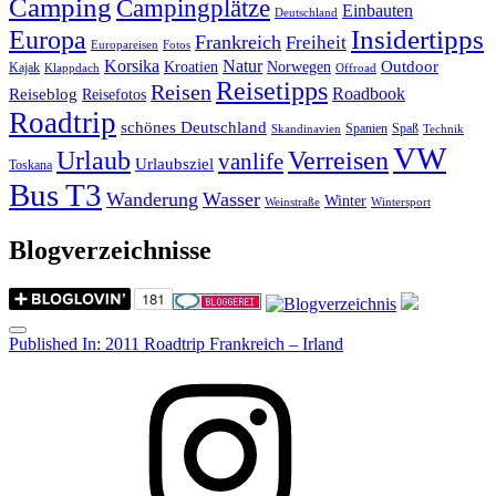
Camping
Campingplätze
Einbauten
Deutschland
Insidertipps
Europa
Frankreich
Freiheit
Europareisen
Fotos
Korsika
Natur
Outdoor
Kroatien
Norwegen
Kajak
Klappdach
Offroad
Reisetipps
Reisen
Roadbook
Reiseblog
Reisefotos
Roadtrip
schönes Deutschland
Spanien
Spaß
Skandinavien
Technik
VW
Urlaub
Verreisen
vanlife
Urlaubsziel
Toskana
Bus T3
Wanderung
Wasser
Winter
Weinstraße
Wintersport
Blogverzeichnisse
Menu
Post
Published In:
2011 Roadtrip Frankreich – Irland
navigation
Instagram