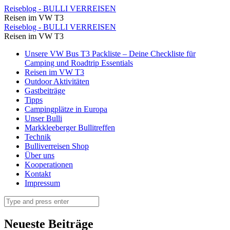
Poulnabrone
Reiseblog - BULLI VERREISEN
Reisen im VW T3
Dolmen
Poulnabrone
Reiseblog - BULLI VERREISEN
⋆
Reisen im VW T3
Dolmen
Reiseblog
Skip
Unsere VW Bus T3 Packliste – Deine Checkliste für
⋆
to
Camping und Roadtrip Essentials
-
Reiseblog
content
Reisen im VW T3
BULLI
Outdoor Aktivitäten
-
Gastbeiträge
VERREISEN
BULLI
Tipps
Campingplätze in Europa
VERREISEN
Unser Bulli
Markkleeberger Bullitreffen
Technik
Bulliverreisen Shop
Über uns
Kooperationen
Kontakt
Impressum
Search
Neueste Beiträge