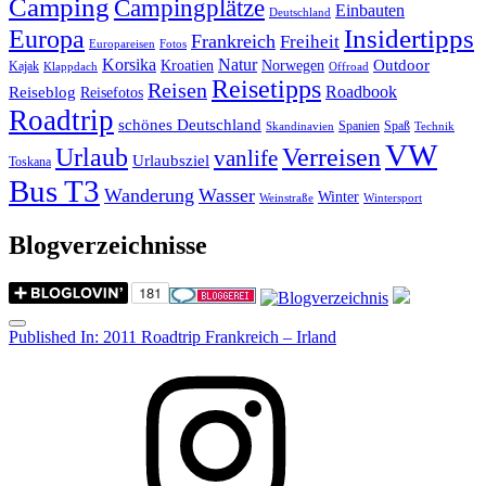
Camping
Campingplätze
Einbauten
Deutschland
Insidertipps
Europa
Frankreich
Freiheit
Europareisen
Fotos
Korsika
Natur
Outdoor
Kroatien
Norwegen
Kajak
Klappdach
Offroad
Reisetipps
Reisen
Roadbook
Reiseblog
Reisefotos
Roadtrip
schönes Deutschland
Spanien
Spaß
Skandinavien
Technik
VW
Urlaub
Verreisen
vanlife
Urlaubsziel
Toskana
Bus T3
Wanderung
Wasser
Winter
Weinstraße
Wintersport
Blogverzeichnisse
Menu
Post
Published In:
2011 Roadtrip Frankreich – Irland
navigation
Instagram