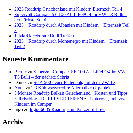
2023 Roadtrip Griechenland mit Kindern Elternzeit Teil 4
Supervolt Compact SE 100 Ah LiFePO4 im VW T3 Bulli –
der nächste Schritt
2023 – Roadtrip durch Albanien mit Kindern – Elternzeit Teil
3
1. Markkleeberger Bulli Treffen
2023 – Roadtrip durch Montenegro mit Kindern – Elternzeit
Teil 2
Neueste Kommentare
Bernie
zu
Supervolt Compact SE 100 Ah LiFePO4 im VW
T3 Bulli – der nächste Schritt
Daniel
zu
SCA 500 neuer Faltenbalg auf dem VW T3
Anna
zu
T3 Kühlwasserrohre Alternative (Update)
3 Monate Roadtrip Balkan Griechenland - Kosten und Tipps
⋆ Reiseblog - BULLI VERREISEN
zu
Unterwegs mit zwei
Kindern im Camper
Ingo
zu
Ingo666 & Roadtrips im Panzer of Love
Archiv